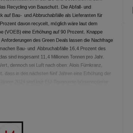
as Recycling von Bauschutt. Die Abfall- und
 auf Bau- und Abbruchabfälle als Lieferanten für
 Prozent davon recycelt, möglich wäre laut dem
be (VOEB) eine Erhöhung auf 90 Prozent. Knappe
e Anforderungen des Green Deals lassen die Nachfrage
t machen Bau- und Abbruchabfälle 16,4 Prozent des
as sind insgesamt 11,4 Millionen Tonnen pro Jahr.
ert, dennoch sei Luft nach oben: Alois Fürnkranz,
, dass in den nächsten fünf Jahren eine Erhöhung der
b Jänner 2024 sind laut EU-Taxonomie börsennotierte
ennzahlen zu veröffentlichen. Jede Maßnahme zur CO2-
volution für die Bauwirtschaft“, freut sich Fürnkranz.
nkreter Nachhaltigkeitskriterien überprüft und
ken Nachfrage nach recycelten Baustoffen führen, da
tralem Bauen sind.“ Derzeit werden in Österreich
n der Bau- und Abbruchabfälle recycelt und daraus