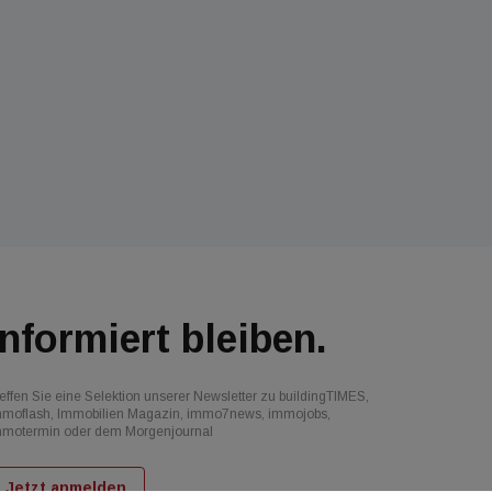
Informiert bleiben.
effen Sie eine Selektion unserer Newsletter zu buildingTIMES,
mmoflash, Immobilien Magazin, immo7news, immojobs,
mmotermin oder dem Morgenjournal
Jetzt anmelden