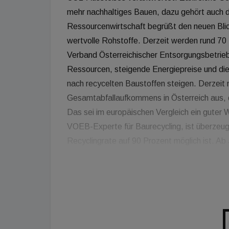
mehr nachhaltiges Bauen, dazu gehört auch d
Ressourcenwirtschaft begrüßt den neuen Blick
wertvolle Rohstoffe. Derzeit werden rund 70
Verband Österreichischer Entsorgungsbetrie
Ressourcen, steigende Energiepreise und di
nach recycelten Baustoffen steigen. Derzei
Gesamtabfallaufkommens in Österreich aus, d
Das sei im europäischen Vergleich ein guter W
VOEB-Experte für Baurecycling, ist überzeugt
Recyclingrate auf 90 Prozent möglich ist. A
Unternehmen verpflichtet, Nachhaltigkeitsk
Reduktion ist relevant. „Das ist eine echte Re
„Denn jede Baumaßnahme muss hinsichtlich ko
dokumentiert werden. Das wird zu einer star
diese ein wesentlicher Baustein von klimaneu
jährlich 70 Prozent bzw. acht Millionen Tonne