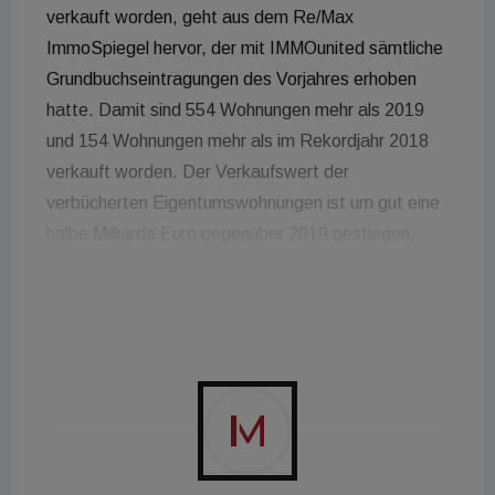
verkauft worden, geht aus dem Re/Max
ImmoSpiegel hervor, der mit IMMOunited sämtliche
Grundbuchseintragungen des Vorjahres erhoben
hatte. Damit sind 554 Wohnungen mehr als 2019
und 154 Wohnungen mehr als im Rekordjahr 2018
verkauft worden. Der Verkaufswert der
verbücherten Eigentumswohnungen ist um gut eine
halbe Milliarde Euro gegenüber 2019 gestiegen,
nach einem Zuwachs von 711 Millionen Euro
zwischen 2018 und 2019. Die Wohnungspreise sind
im Schnitt um weitere 4,3 Prozent gestiegen. Für
Bernhard Reikersdorfer, Geschäftsführer von
Re/Max Austria, ein Indiz dafür, dass die
Unsicherheit zu einer verstärkten Nachfrage geführt
hat - vor allem bei Anlegern: „Die Anzahl der
verkauften Wohnungen hat sich in den letzten