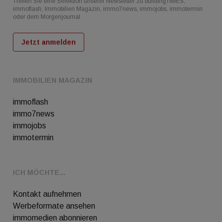
Treffen Sie eine Selektion unserer Newsletter zu buildingTIMES,
immoflash, Immobilien Magazin, immo7news, immojobs, immotermin
oder dem Morgenjournal
Jetzt anmelden
IMMOBILIEN MAGAZIN
immoflash
immo7news
immojobs
immotermin
ICH MÖCHTE...
Kontakt aufnehmen
Werbeformate ansehen
immomedien abonnieren