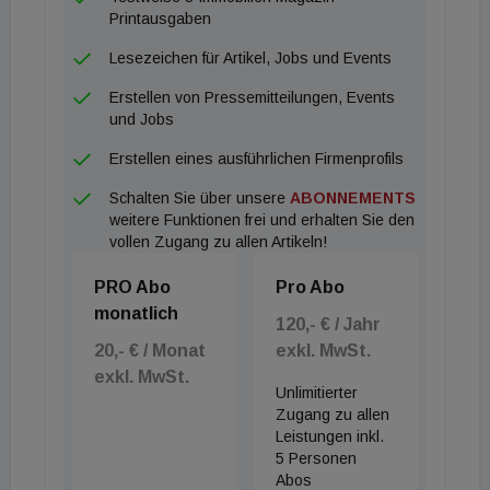
Tirol mit 4.014 Euro/m². Am billigsten sind die
Printausgaben
Quadratmeterpreise im Burgenland mit 2.341 Euro
Lesezeichen für Artikel, Jobs und Events
vor der Steiermark mit 2.525 Euro und Kärnten mit
Erstellen von Pressemitteilungen, Events
2.803 Euro. In der Mitte finden sich Ober- und
und Jobs
Niederösterreich mit jeweils 2.981 Euro/m².
Erstellen eines ausführlichen Firmenprofils
Schalten Sie über unsere
ABONNEMENTS
weitere Funktionen frei und erhalten Sie den
vollen Zugang zu allen Artikeln!
PRO Abo
Pro Abo
monatlich
120,- € / Jahr
20,- € / Monat
exkl. MwSt.
exkl. MwSt.
Unlimitierter
Zugang zu allen
Leistungen inkl.
5 Personen
Abos