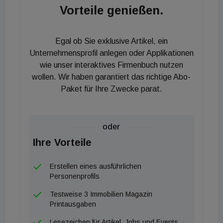
Vorteile genießen.
Erfahrungen im Private Equity mit. Zuletzt war er
bei der Cara Investment als Managing Director für
das Asset Management von Investmentportfolien in
Egal ob Sie exklusive Artikel, ein
verschiedenen alternativen Assetklassen
Unternehmensprofil anlegen oder Applikationen
verantwortlich. Zuvor hat er sowohl im
wie unser interaktives Firmenbuch nutzen
wollen. Wir haben garantiert das richtige Abo-
Direktinvestment- als auch im
Paket für Ihre Zwecke parat.
Fondsinvestmentbereich vielfältige Erfahrung
gesammelt. Nach seinem Studium an der EAP
(heute ESCP Europe) startete er seine berufliche
oder
Karriere zunächst im Bereich Corporate Finance
Ihre Vorteile
und M&A bei der SBC Warburg und der UBS in
Zürich und Frankfurt.
Erstellen eines ausführlichen
Personenprofils
Testweise 3 Immobilien Magazin
Printausgaben
Lesezeichen für Artikel, Jobs und Events