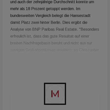
und auch der zehnjährige Durchschnitt konnte um
mehr als 18 Prozent getoppt werden. Im
bundesweiten Vergleich belegt die Hansestadt
damit Platz zwei hinter Berlin. Dies ergibt die
Analyse von BNP Paribas Real Estate. "Besonders
erfreulich ist, dass das gute Resultat auf einer
breiten Nachfragebasis beruht und nicht aus nur
wenigen Großabschlüssen resultiert, so Christopher
Raabe, Geschäftsführer und Head of Logistics &
Industrial der BNP Paribas Real Estate. Der in
Hamburg im bundesweiten Vergleich üblicherweise
ohnehin geringe Neubauanteil ist weiter gesunken
und erreicht im ersten Quartal lediglich 14 Prozent.
Die Mieten haben sich trotzdem noch stabil
gezeigt, sodass die Spitzenmiete weiter bei 6,30
Euro/m² notiert und die Durchschnittsmiete bei 4,95