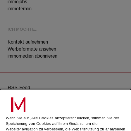
immojobs
immotermin
ICH MÖCHTE...
Kontakt aufnehmen
Werbeformate ansehen
immomedien abonnieren
RSS-Feed
AGB
Datenschutz
Wenn Sie auf „Alle Cookies akzeptieren“ klicken, stimmen Sie der
Kontakt
Speicherung von Cookies auf Ihrem Gerät zu, um die
Websitenavigation zu verbessern, die Websitenutzung zu analysieren
Impressum