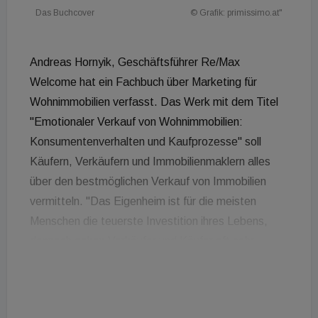
Das Buchcover
© Grafik: primissimo.at"
Andreas Hornyik, Geschäftsführer Re/Max
Welcome hat ein Fachbuch über Marketing für
Wohnimmobilien verfasst. Das Werk mit dem Titel
"Emotionaler Verkauf von Wohnimmobilien:
Konsumentenverhalten und Kaufprozesse" soll
Käufern, Verkäufern und Immobilienmaklern alles
über den bestmöglichen Verkauf von Immobilien
vermitteln. "Das Eigenheim ist für die meisten
Menschen die teuerste Investition ihres Lebens,
dennoch gehen Verkäufer und Käufer oft sehr
unbedarft in den Verkauf", meint Hornyik.
Beweggrund für das Schreiben des Buches sei
gewesen, seine Erfahrungen auf wissenschaftlicher