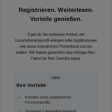
sich innerhalb von zehn Jahren zu einer der
Registrieren. Weiterlesen.
führenden europäischen Accessoire-Marken
Vorteile genießen.
entwickelt und ist heute eine hundertprozentige
Tochtergesellschaft der s. Oliver Group, die sich
bereits 2010 mit 50 Prozent an der Liebeskind
Egal ob Sie exklusive Artikel, ein
beteiligt hatte. Vermittelt wurde die Vermietung von
Unternehmensprofil anlegen oder Applikationen
Comfort.
wie unser interaktives Firmenbuch nutzen
wollen. Wir haben garantiert das richtige Abo-
Paket für Ihre Zwecke parat.
oder
Ihre Vorteile
Erstellen eines ausführlichen
Personenprofils
Testweise 3 Immobilien Magazin