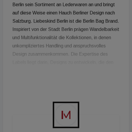
Berlin sein Sortiment an Lederwaren an und bringt
auf diese Weise einen Hauch Berliner Design nach
Salzburg. Liebeskind Berlin ist die Berlin Bag Brand.
Inspiriert von der Stadt Berlin prägen Wandelbarkeit
und Multifunktionalität die Kollektionen, in denen
unkompliziertes Handling und anspruchsvolles
Design zusammenkommen. Die Expertise des
Labels liegt darin, Designs zu entwickeln, die den
Zeitgeist charmant widerspiegeln und dennoch
zeitlos bleiben. Als Muse ist Berlin nicht nur
Inspirationsquelle, sondern auch Heimat und
Standort des Headquarters des Unternehmens.
Was mit einer Lederhandtasche und einer Vision
begann, präsentiert sich heute als internationales
Modehaus mit Fokus auf Lederverarbeitung und
Liebe zum Detail. Die Marke Liebeskind Berlin hat