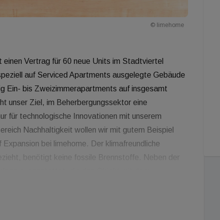
© limehome
einen Vertrag für 60 neue Units im Stadtviertel
eziell auf Serviced Apartments ausgelegte Gebäude
ftig Ein- bis Zweizimmerapartments auf insgesamt
t unser Ziel, im Beherbergungssektor eine
nur für technologische Innovationen mit unserem
ereich Nachhaltigkeit wollen wir mit gutem Beispiel
 Expansion bei limehome. Der klimafreundliche
zieht, benötigt keine fossile Brennstoffe. Neben der
anlage ausgestattet, die das Objekt mit dem
g und -lüftung, sowie ein elektrischer Sonnenschutz
nehmes Raumklima sorgen. Im Erdgeschoss wird es eine
ätze für Autos und Fahrräder geben. Ein