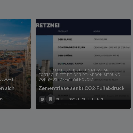
NEUE ÖKOBILANZEN ZEIGEN MESSBARE
FORTSCHRITTE BEI DER DEKARBONISIERUNG
TANDORT
VON BAUSTOFFEN BEI HOLCIM.
en sich
Zementriese senkt CO2-Fußabdruck
IN
03. JULI 2026
/ LESEZEIT 3 MIN