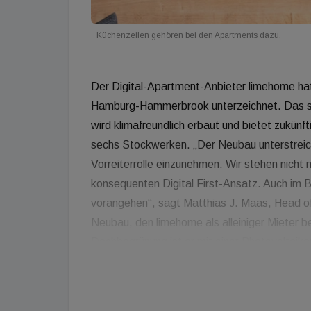
Küchenzeilen gehören bei den Apartments dazu.
Der Digital-Apartment-Anbieter limehome hat 
Hamburg-Hammerbrook unterzeichnet. Das sp
wird klimafreundlich erbaut und bietet zukün
sechs Stockwerken. „Der Neubau unterstreich
Vorreiterrolle einzunehmen. Wir stehen nicht 
konsequenten Digital First-Ansatz. Auch im B
vorangehen“, sagt Matthias J. Maas, Head of
Neubau, den limehome als alleiniger Mieter be
Dachbegrünung ist er mit einer Photovoltaik
hauseigenen Strom versorgt. Eine Raumkühlun
an den Fenstern sollen künftig für ein ange
Lounge Area, Gepäckschließfächer und Parkpl