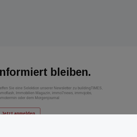
Informiert bleiben.
effen Sie eine Selektion unserer Newsletter zu buildingTIMES,
mmoflash, Immobilien Magazin, immo7news, immojobs,
mmotermin oder dem Morgenjournal
Jetzt anmelden