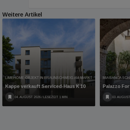
Weitere Artikel
LIMEHOME-OBJEKT IN BRAUNSCHWEIG AM MARKT
MIA BANCA SCHL
Kappe verkauft Serviced-Haus K 10
Palazzo Fort
04. AUGUST 2026
/ LESEZEIT 1 MIN
03. AUGUST