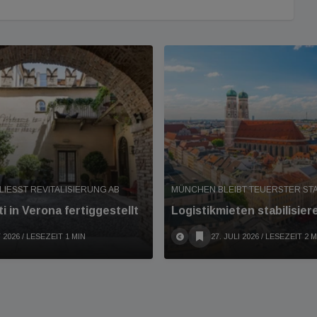
IESST REVITALISIERUNG AB
MÜNCHEN BLEIBT TEUERSTER S
i in Verona fertiggestellt
Logistikmieten stabilisier
 2026
/ LESEZEIT 1 MIN
27. JULI 2026
/ LESEZEIT 2 M