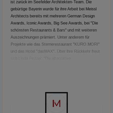
ist zurück im Seefelder Architekten-Team. Die
gebürtige Bayerin wurde für ihre Arbeit bei Meissl
Architects bereits mit mehreren German Design
Awards, Iconic Awards, Big See Awards, bei "Die
schönsten Restaurants & Bars" und mit weiteren
Auszeichnungen prämiert. Unter anderem für
Projekte wie das Sternerestaurant "KURO.MORI"
und das Hotel "dasMAX". Über ihre Rückkehr freut
sich Linda Pezzei: "Die alternative
Herangehensweise und das Mindset, mit dem
Meissl Architects Architektur, Interieur und
Konzepte denken, macht einfach Spaß - das
Ergebnis ist entsprechend mehr als schickes Design
und ich bin gerne Teil des Teams."