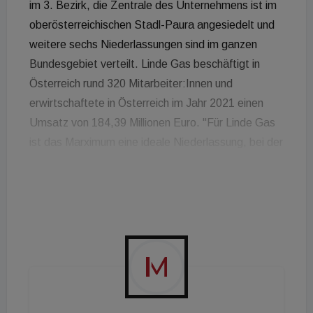
im 3. Bezirk, die Zentrale des Unternehmens ist im
oberösterreichischen Stadl-Paura angesiedelt und
weitere sechs Niederlassungen sind im ganzen
Bundesgebiet verteilt. Linde Gas beschäftigt in
Österreich rund 320 Mitarbeiter:Innen und
erwirtschaftete in Österreich im Jahr 2021 einen
Umsatz von 184,39 Millionen Euro. "Für Linde Gas
ist das Marximum eine ideale Niederlassung, bei der
sowohl Anbindung wie auch Infrastruktur und
Ausstattung den Bedürfnissen des Unternehmens
entsprechen. Ich möchte mich sowohl bei der
Eigentümerseite sowie auch bei den Kollegen der
Otto Immobilien für die professionelle
Zusammenarbeit bedanken und freue mich, dass
das Marximum ein weiteres erfolgreiches
Unternehmen als Mieter gewonnen hat", so Antonia