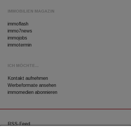
IMMOBILIEN MAGAZIN
immoflash
immo7news
immojobs
immotermin
ICH MÖCHTE...
Kontakt aufnehmen
Werbeformate ansehen
immomedien abonnieren
RSS-Feed