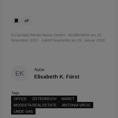
© Cachalot Media House GmbH - Veröffentlicht am 23.
November 2022 - zuletzt bearbeitet am 29. Januar 2026
Autor
EK
Elisabeth K. Fürst
Tags
OFFICE
ÖSTERREICH
MARKT
MODESTA REAL ESTATE
ANTONIA VRCIC
LINDE GAS