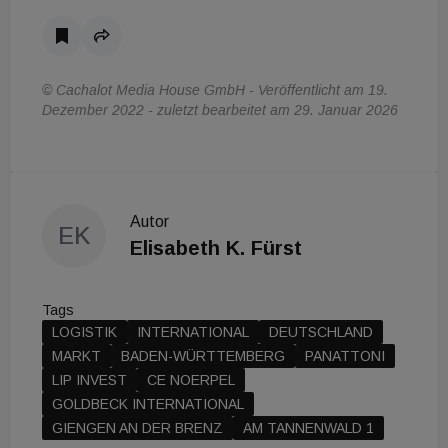
© Cachalot Media House GmbH - Veröffentlicht am 19.
Dezember 2022 - zuletzt bearbeitet am 29. Januar 2026
Autor
EK
Elisabeth K. Fürst
Tags
LOGISTIK
INTERNATIONAL
DEUTSCHLAND
MARKT
BADEN-WÜRTTEMBERG
PANATTONI
LIP INVEST
CE NOERPEL
GOLDBECK INTERNATIONAL
GIENGEN AN DER BRENZ
AM TANNENWALD 1