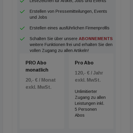
Lesezeichen für Artikel, Jobs und Events
Logistikunternehmen mit Hauptsitz im
Erstellen von Pressemitteilungen, Events
nahegelegenen Ulm übernimmt unter anderem
und Jobs
Produktionsversorgung, Warendistribution,
Erstellen eines ausführlichen Firmenprofils
Ersatzteillogistik sowie Retourenmanagement. An
Schalten Sie über unsere
ABONNEMENTS
dem neuen Standort in Giengen wird Noerpel
weitere Funktionen frei und erhalten Sie den
verschiedene logistische Dienstleistungen anbieten,
vollen Zugang zu allen Artikeln!
z. B. für die Medizinbranche, die Spiele- oder auch
PRO Abo
Pro Abo
Tiernahrungsmittel-Industrie. Die kürzlich errichtete
monatlich
Halle wurde von Panattoni realisiert. Goldbeck
120,- € / Jahr
20,- € / Monat
exkl. MwSt.
International war als Generalunternehmer tätig. LIP
exkl. MwSt.
wurde bei dem Off-Market-Deal rechtlich von
Unlimitierter
Ashurst LLP, steuerlich von Ebner Stolz und bei der
Zugang zu allen
Leistungen inkl.
ESG Due Diligence von ES EnviroSustain
5 Personen
unterstützt. Mocuntia übernahm die technische Due
Abos
Diligence sowie das Baucontrolling.