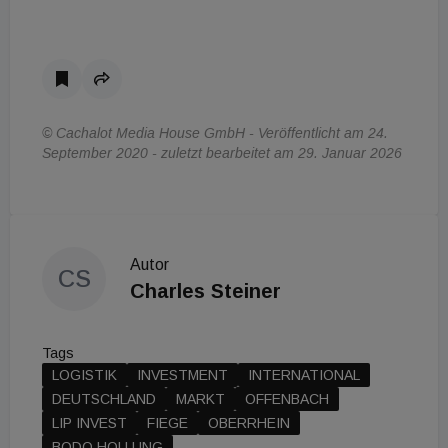
© Cachalot Media House GmbH - Veröffentlicht am 24.
September 2020 - zuletzt bearbeitet am 29. Januar 2026
Autor
CS
Charles Steiner
Tags
LOGISTIK
INVESTMENT
INTERNATIONAL
DEUTSCHLAND
MARKT
OFFENBACH
LIP INVEST
FIEGE
OBERRHEIN
BODO HOLLUNG