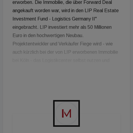
erworben. Die Immobilie, die über Forward Deal
angekauft worden war, wird in den LIP Real Estate
Investment Fund - Logistics Germany II"
eingebracht. LIP investiert mehr als 50 Millionen
Euro in den hochwertigen Neubau.
Projektentwickler und Verkäufer Fiege wird - wie
auch kürzlich bei der von LIP erworbenen Immobilie
bei Köln - das Logistikcenter selbst nutzen und
langfristig anmieten. Der Neubau besteht
insgesamt aus vier Hallenabschnitten . Für eine
nachhaltige Nutzung werde das Gebäude mit 40
Verladetoren mit Überladebrücken und mehreren
ebenerdigen Toren ausgestattet Bodo Hollung,
Gesellschafter und Geschäftsführer von LIP Invest:
" Mit dem Kauf des Multi-User-Zentrums in
Gegenbach können wir unsere Standortallokation