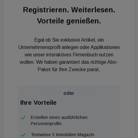
im Fonds erfolgreich abschließen und sind jetzt auch
Registrieren. Weiterlesen.
mit unserem zweiten Fonds in den wesentlichen
Vorteile genießen.
TOP-Logistikregionen vertreten." Die Liegenschaft
befindet sich in Gegenbach, südöstlich von
Offenburg. Die Nähe zu Frankreich und der Schweiz
Egal ob Sie exklusive Artikel, ein
macht die Logistikregion Oberrhein besonders
Unternehmensprofil anlegen oder Applikationen
attraktiv für grenzüberschreitende
wie unser interaktives Firmenbuch nutzen
wollen. Wir haben garantiert das richtige Abo-
Logistikdienstleistungen.
Paket für Ihre Zwecke parat.
oder
Ihre Vorteile
Erstellen eines ausführlichen
Personenprofils
Testweise 3 Immobilien Magazin