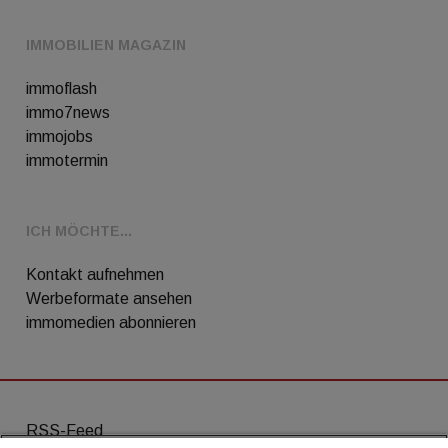
IMMOBILIEN MAGAZIN
immoflash
immo7news
immojobs
immotermin
ICH MÖCHTE...
Kontakt aufnehmen
Werbeformate ansehen
immomedien abonnieren
RSS-Feed