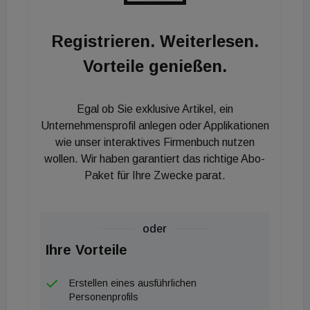
wie die klassische Marken-, Projekt- und
Unternehmenskommunikation, Social Media und
Registrieren. Weiterlesen.
Online-Marketing sowie die Neugestaltung der
Vorteile genießen.
Unternehmenswebsite legen.
Egal ob Sie exklusive Artikel, ein
Unternehmensprofil anlegen oder Applikationen
wie unser interaktives Firmenbuch nutzen
wollen. Wir haben garantiert das richtige Abo-
Paket für Ihre Zwecke parat.
oder
Ihre Vorteile
Erstellen eines ausführlichen
Personenprofils