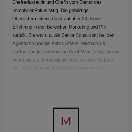
Chefredakteurin und Chefin vom Dienst des
ImmobilienFokus tätig. Die gebürtige
Oberösterreicherin blickt auf über 20 Jahre
Erfahrung in den Bereichen Marketing und PR
zurück. Sie war u.a. als Senior Consultant bei den
Agenturen Special Public Affairs, Martschin &
Partner, bright solutions und kraftWerk tätig. Dabei
beriet sie u.a. Immobilienkunden wie den Verband
der Institutionellen Immobilieninvestoren (VII),
Verband der Ziviltechnik- und Ingenieurbetriebe
(VZI), HD Architekten u.v.a.m. In den letzten
Jahren spezialisierte sich Grüner auf Nachhaltigkeit,
ESG und EU Taxonomie und ließ sich bei der ÖGNI
zum ÖNGI-Consultant ausbilden. Bei Die
Wohnkompanie wird die design- und technik-affine
Hands-On-Marketing-Lady ihren Fokus auf Themen