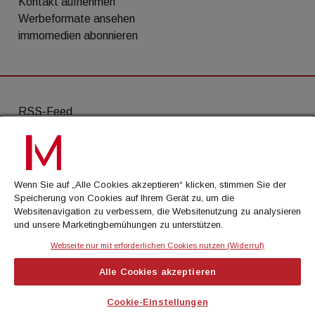
Kontakt aufnehmen
Werbeformate ansehen
immomedien abonnieren
RSS-Feed
AGB
Datenschutz
Wenn Sie auf „Alle Cookies akzeptieren“ klicken, stimmen Sie der
Kontakt
Speicherung von Cookies auf Ihrem Gerät zu, um die
Websitenavigation zu verbessern, die Websitenutzung zu analysieren
Impressum
und unsere Marketingbemühungen zu unterstützen.
Mediadaten
Webseite nur mit erforderlichen Cookies nutzen (Widerruf)
Alle Cookies akzeptieren
© Cachalot Media House GmbH - Alle Rechte
vorbehalten
Cookie-Einstellungen