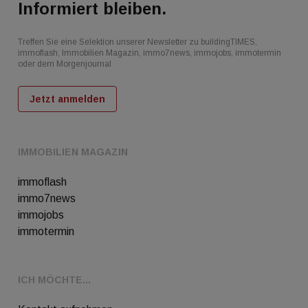
Informiert bleiben.
Treffen Sie eine Selektion unserer Newsletter zu buildingTIMES,
immoflash, Immobilien Magazin, immo7news, immojobs, immotermin
oder dem Morgenjournal
Jetzt anmelden
IMMOBILIEN MAGAZIN
immoflash
immo7news
immojobs
immotermin
ICH MÖCHTE...