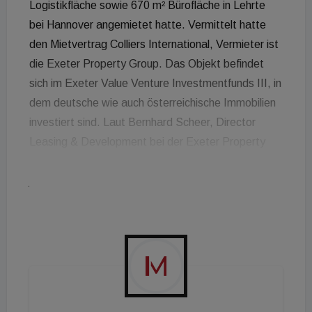
Logistikfläche sowie 670 m² Bürofläche in Lehrte
bei Hannover angemietet hatte. Vermittelt hatte
den Mietvertrag Colliers International, Vermieter ist
die Exeter Property Group. Das Objekt befindet
sich im Exeter Value Venture Investmentfunds III, in
dem deutsche wie auch österreichische Immobilien
investiert sind. Laut Bernhard Scheer, Director
Leasing & Development bei der Exeter Property
Group weist die Auslastung des Portfolios mit der
jüngsten Vermietung 100 Prozent auf: "Der neue
Mieter wird zukünftig von hier aus einen Teil seiner
Logistik abbilden und seine Verkaufshäuser im
norddeutschen Raum beliefern." Niko Gedaze,
Principal bei der Exeter Property Group: "Unser
Single Tenant-Objekt liegt an einem Top-
Logistikstandort im Speckgürtel Hannovers, in der