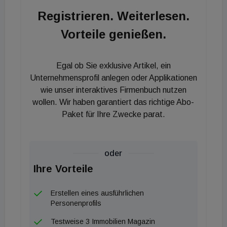
Nähe der Autobahn A2. Nach Akquisition und
Registrieren. Weiterlesen.
Übernahme des Objektes aus einer Insolvenz im
Vorteile genießen.
Jahr 2019 ist die Nachvermietung ein großer Erfolg
und hervorragende Ergänzung für den Standort."
Außerdem gilt: Gemeinsam schaffen wir das!
Egal ob Sie exklusive Artikel, ein
Unternehmensprofil anlegen oder Applikationen
wie unser interaktives Firmenbuch nutzen
wollen. Wir haben garantiert das richtige Abo-
Paket für Ihre Zwecke parat.
oder
Ihre Vorteile
Erstellen eines ausführlichen
Personenprofils
Testweise 3 Immobilien Magazin