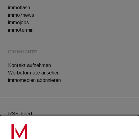
immoflash
immo7news
immojobs
immotermin
ICH MÖCHTE...
Kontakt aufnehmen
Werbeformate ansehen
immomedien abonnieren
RSS-Feed
AGB
Datenschutz