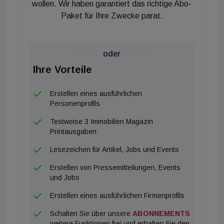
wollen. Wir haben garantiert das richtige Abo-
Wulfen angesiedelt. Auf dem ehemaligen
Paket für Ihre Zwecke parat.
Industrieareal waren noch zahlreiche Betonteile
vorhanden, die bei herkömmlichen Bauvorhaben
zunächst entsorgt werden. "Stattdessen haben wir
oder
die Betonteile geschreddert und den Schotter zur
Ihre Vorteile
Verdichtung des Bodens verwenden", erklärt
Tepner.
Erstellen eines ausführlichen
Auch bei der Auswahl der Baumaterialien liegt der
Personenprofils
Fokus auf Wiederverwertung, Ressourcenschonung
Testweise 3 Immobilien Magazin
und Abfallreduktion. "Viele der verbauten Rohstoffe
Printausgaben
werden nachhaltig gewonnen und recyclingfähig
Lesezeichen für Artikel, Jobs und Events
ausgelegt", erklärt Marcel Özer, Teamleiter bei
Erstellen von Pressemitteilungen, Events
Epea. In einem einem Gebäuderessourcenpass,
und Jobs
wie ihn künftig auch die Bundesregierung einführen
Erstellen eines ausführlichen Firmenprofils
will, werden daher sämtliche Materialien und ihre
Schalten Sie über unsere
ABONNEMENTS
Eigenschaften erfasst. Das
weitere Funktionen frei und erhalten Sie den