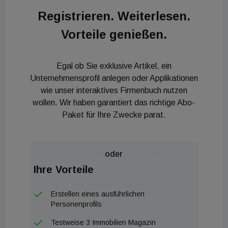
zweifelsohne ein touristischer Leitbetrieb der
Registrieren. Weiterlesen.
Region und zugleich ein Fixpunkt für Weinliebhaber.
Vorteile genießen.
Denn die WeinWelt bietet Weinliebhabern
spannendes Hintergrundwissen und ein
einzigartiges Erlebnis rund um den Wein. Wir freuen
Egal ob Sie exklusive Artikel, ein
uns, dass viele Österreicherinnen und Österreicher
Unternehmensprofil anlegen oder Applikationen
diesen Sommer ihren Urlaub in ihrem Heimatland
wie unser interaktives Firmenbuch nutzen
wollen. Wir haben garantiert das richtige Abo-
verbringen - dabei ist das LOISIUM im Weinviertel
Paket für Ihre Zwecke parat.
sicherlich ein spannendes und einzigartiges
Ausflugsziel.“
oder
Ihre Vorteile
Erstellen eines ausführlichen
Personenprofils
Testweise 3 Immobilien Magazin