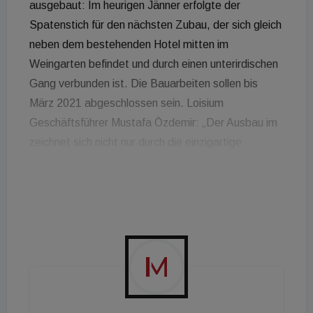
ausgebaut: Im heurigen Jänner erfolgte der
Spatenstich für den nächsten Zubau, der sich gleich
neben dem bestehenden Hotel mitten im
Weingarten befindet und durch einen unterirdischen
Gang verbunden ist. Die Bauarbeiten sollen bis
März 2021 abgeschlossen sein. Loisium
Geschäftsführer Mustafa Özdemir: „Der Ausbau im
zeichnet sich nicht nur durch die einzigartige
Architektur von Steven Holl aus, sondern auch
durch nachhaltige und flexible Raumkonzepte bis hin
zu Co-Working-Bereichen, die dem heutigen
Zeitgeist entsprechen. Wir freuen uns bereits
darauf, diese Fusion aus Tradition und Moderne
unseren Gästen erlebbar zu machen.“
Wirtschaftslandesrat Jochen Danninger sagt im
Rahmen eines Betriebsbesuchs: „Das Loisium ist