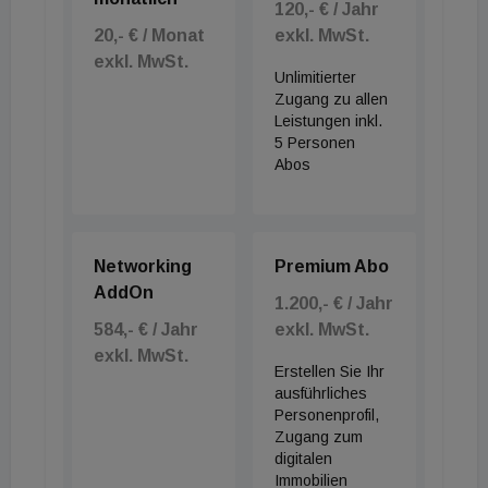
Erhöhung des Hauptrefinanzierungssatzes um 25
120,- € / Jahr
20,- € / Monat
exkl. MwSt.
Basispunkte auf 2,4 Prozent, um ein Verfestigen
exkl. MwSt.
der Teuerung zu verhindern.
Unlimitierter
Zugang zu allen
Leistungen inkl.
Für Häuslbauer gibt es im Jahr 2026 aber vorerst
5 Personen
Entwarnung: Die Baufinanzierungszinsen haben den
Abos
Schritt bereits eingepreist und bewegen sich seit
Wochen stabil zwischen 3,5 und knapp 4 Prozent.
Networking
Premium Abo
Das waren die Meldungen dieses Morgens. Was
AddOn
1.200,- € / Jahr
weiter im Tag passiert, lesen Sie ab 14 Uhr auf
584,- € / Jahr
exkl. MwSt.
immomedien.at.
exkl. MwSt.
Erstellen Sie Ihr
ausführliches
Personenprofil,
Zugang zum
digitalen
Immobilien