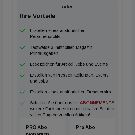
nachhaltiges Hideaway für Öko-Projekte und Bio-
oder
Weinbau. Nun sucht die Eigentümerstiftung über
Ihre Vorteile
Sotheby’s International Realty einen neuen Hüter
für das geschichtsträchtige Naturparadies.
Erstellen eines ausführlichen
Personenprofils
Kehrtwende der EZB? Zinswende droht
Testweise 3 Immobilien Magazin
Printausgaben
Zinsschock für den Euroraum? Die Europäische
Lesezeichen für Artikel, Jobs und Events
Zentralbank steht offenbar vor einer unerwarteten
Erstellen von Pressemitteilungen, Events
Kehrtwende. Nach fast einem Jahr Pause wird die
und Jobs
EZB an diesem Donnerstag die Leitzinsen
Erstellen eines ausführlichen Firmenprofils
voraussichtlich wieder anheben. Grund dafür ist der
Schalten Sie über unsere
ABONNEMENTS
anhaltende Energiepreisdruck durch den Iran-
weitere Funktionen frei und erhalten Sie den
Konflikt, der die Inflation im Euroraum auf 3,2
vollen Zugang zu allen Artikeln!
Prozent getrieben hat – in Österreich liegt sie sogar
PRO Abo
Pro Abo
bei 3,7 Prozent. Experten rechnen mit einer
monatlich