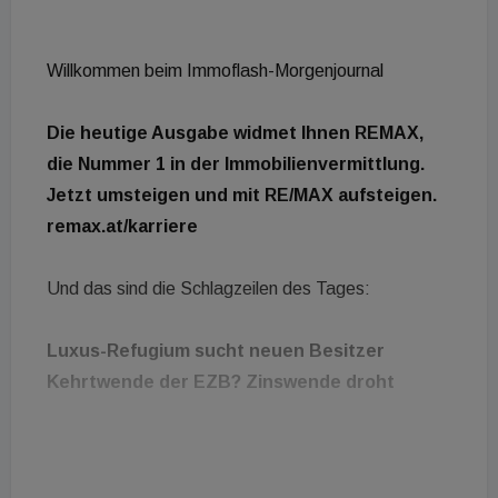
Willkommen beim Immoflash-Morgenjournal
Die heutige Ausgabe widmet Ihnen REMAX,
die Nummer 1 in der Immobilienvermittlung.
Jetzt umsteigen und mit RE/MAX aufsteigen.
remax.at/karriere
Und das sind die Schlagzeilen des Tages:
Luxus-Refugium sucht neuen Besitzer
Kehrtwende der EZB? Zinswende droht
Und jetzt die Meldungen im Detail: