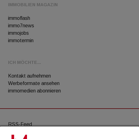
IMMOBILIEN MAGAZIN
immoflash
immo7news
immojobs
immotermin
ICH MÖCHTE...
Kontakt aufnehmen
Werbeformate ansehen
immomedien abonnieren
RSS-Feed
AGB