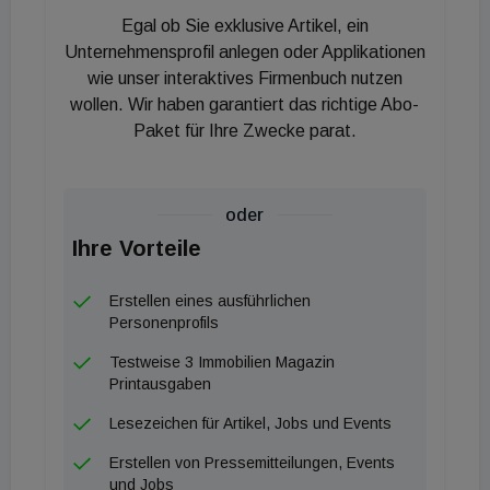
Wohnkomfort.
Egal ob Sie exklusive Artikel, ein
Unternehmensprofil anlegen oder Applikationen
„Die Kandlgasse zählt zu den attraktivsten und
wie unser interaktives Firmenbuch nutzen
wollen. Wir haben garantiert das richtige Abo-
lebendigsten Wohnadressen Wiens. Wir freuen uns
Paket für Ihre Zwecke parat.
darauf, diesem schönen Gründerzeithaus durch eine
sorgfältige Revitalisierung neues Leben
einzuhauchen und ein Wohnprojekt zu realisieren,
oder
das in Lage, Qualität und Gestaltung höchsten
Ihre Vorteile
Ansprüchen gerecht wird. Die Akquisition der
Kandlgasse 1 ist Ausdruck unseres nachhaltigen
Erstellen eines ausführlichen
Vertrauens in den Wiener Wohnungsmarkt und
Personenprofils
unseres konsequenten Wachstumskurses“, erklärt
Testweise 3 Immobilien Magazin
Dennis Meryn, Managing Director der Savoir Vivre
Printausgaben
Group. Über das Transaktionsvolumen sowie den
Lesezeichen für Artikel, Jobs und Events
genauen Zeitplan für den Baustart vereinbarten die
Erstellen von Pressemitteilungen, Events
beteiligten Parteien Stillschweigen.
und Jobs