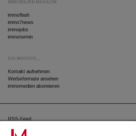
IMMOBILIEN MAGAZIN
immoflash
immo7news
immojobs
immotermin
ICH MÖCHTE...
Kontakt aufnehmen
Werbeformate ansehen
immomedien abonnieren
RSS-Feed
AGB