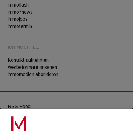
immoflash
immo7news
immojobs
immotermin
ICH MÖCHTE...
Kontakt aufnehmen
Werbeformate ansehen
immomedien abonnieren
RSS-Feed
AGB
Datenschutz