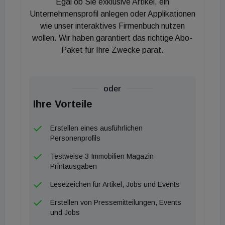
Egal ob Sie exklusive Artikel, ein
Völkers. Die vorherrschende Corona-Krise habe
Unternehmensprofil anlegen oder Applikationen
ebenfalls dazu beigetragen und spiele sich im
wie unser interaktives Firmenbuch nutzen
wollen. Wir haben garantiert das richtige Abo-
Dialog mit Kaufinteressenten wider: Neben dem
Paket für Ihre Zwecke parat.
Wunsch nach einem Wohnsitz in der Natur, würden
zunehmend Faktoren wie Sicherheit, Komfort und
Pressemitteilung luxuriöse Ausstattungsmerkmale
oder
eine zentrale Rolle spielen. Weltweit sei für
Ihre Vorteile
Immobilien, die als sicherer Rückzugsort dienen
könnten, daher ein Preisanstieg zu verzeichnen.
Erstellen eines ausführlichen
"Für die kommenden Jahre erwarten wir weiterhin
Personenprofils
steigende Preise am Markt der Luxusimmobilien".
Testweise 3 Immobilien Magazin
Faktoren wie exponierte, naturnahe Lagen sowie
Printausgaben
einzigartige Alleinlagen stoßen in der Käuferschaft
Lesezeichen für Artikel, Jobs und Events
auf positive Resonanz", erklärt Sven Odia
Erstellen von Pressemitteilungen, Events
abschließend.
und Jobs