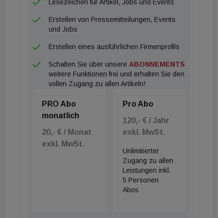
Lesezeichen für Artikel, Jobs und Events
Michael Csiszar. "Wir haben bereits in den
Erstellen von Pressemitteilungen, Events
vergangenen Jahren die Struktur laufend an die
und Jobs
Bedürfnisse der Kunden und an die
Erstellen eines ausführlichen Firmenprofils
Markterfordernisse angepasst. Was mich an den
Schalten Sie über unsere
ABONNEMENTS
aktuellen Veränderungen besonders freut: die
weitere Funktionen frei und erhalten Sie den
Unterstützung des gesamten Teams sowie die
vollen Zugang zu allen Artikeln!
Tatsache, dass alle neuen Führungskräfte aus
PRO Abo
Pro Abo
unseren eigenen Reihen kommen", so Andreas
monatlich
Ridder, der CBRE 1991 in Österreich gegründet hat
120,- € / Jahr
20,- € / Monat
exkl. MwSt.
und seither leitet.
exkl. MwSt.
Unlimitierter
Zugang zu allen
Leistungen inkl.
5 Personen
Abos