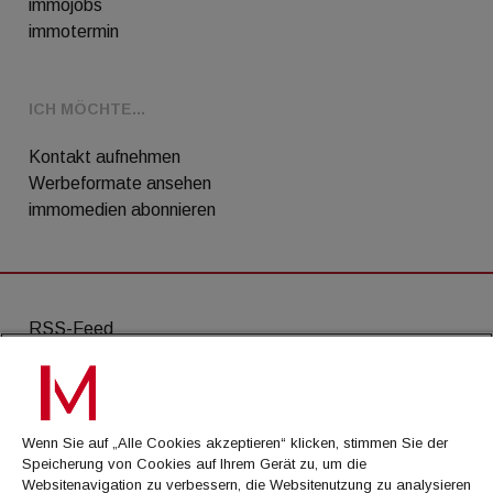
immojobs
immotermin
ICH MÖCHTE...
Kontakt aufnehmen
Werbeformate ansehen
immomedien abonnieren
RSS-Feed
AGB
Datenschutz
Wenn Sie auf „Alle Cookies akzeptieren“ klicken, stimmen Sie der
Kontakt
Speicherung von Cookies auf Ihrem Gerät zu, um die
Websitenavigation zu verbessern, die Websitenutzung zu analysieren
Impressum