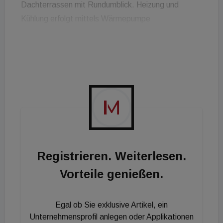
Dachterrassen mit Rundumblick. Heizung und
Kühlung erfolgt mittels Wärmepumpe
(Fußbodenheizung). Markisetten sorgen für die
Beschattung der Dachflächenfenster (3-Scheiben-
Isolierverglasung). Der gesamte
Dachgeschoßausbau erfolgt im
Niedrigenergiestandard (HWB 30 kWh/ m²a).
Baustart war im Oktober 2023, die Fertigstellung
ist voraussichtlich für Herbst/Winter 2024 geplant.
Registrieren. Weiterlesen.
Vorteile genießen.
Egal ob Sie exklusive Artikel, ein
Unternehmensprofil anlegen oder Applikationen