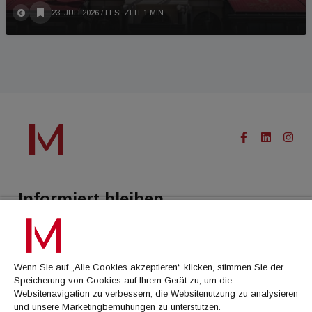
23. JULI 2026
/ LESEZEIT 1 MIN
Informiert bleiben.
Treffen Sie eine Selektion unserer Newsletter zu buildingTIMES,
immoflash, Immobilien Magazin, immo7news, immojobs, immotermin
oder dem Morgenjournal
Wenn Sie auf „Alle Cookies akzeptieren“ klicken, stimmen Sie der
Speicherung von Cookies auf Ihrem Gerät zu, um die
Jetzt anmelden
Websitenavigation zu verbessern, die Websitenutzung zu analysieren
und unsere Marketingbemühungen zu unterstützen.