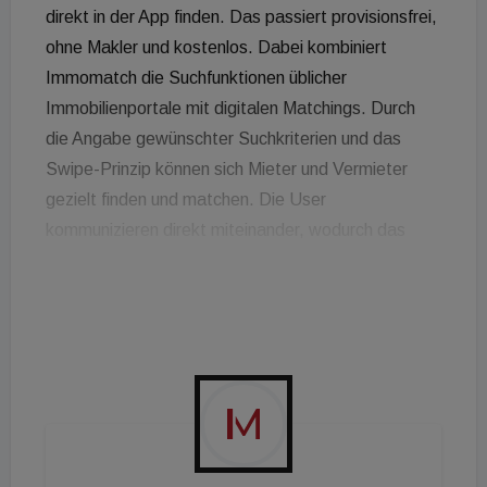
direkt in der App finden. Das passiert provisionsfrei,
ohne Makler und kostenlos. Dabei kombiniert
Immomatch die Suchfunktionen üblicher
Immobilienportale mit digitalen Matchings. Durch
die Angabe gewünschter Suchkriterien und das
Swipe-Prinzip können sich Mieter und Vermieter
gezielt finden und matchen. Die User
kommunizieren direkt miteinander, wodurch das
Mietverhältnis - so das Unternehmen - wieder auf
eine persönliche Ebene gebracht werde. Sowohl
Vermietern als auch Mietern werden nur User-
Profile angezeigt, die ihren Suchkriterien
entsprechen. Profile, die das nicht tun, werden
automatisch aussortiert. Ähnliches Prinzip wird auch
schon bei diversen Dating Apps angewandt. Beim
Login wird sichergestellt, dass sich ausschließlich