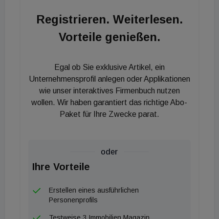
Privatpersonen anmelden und Kontakt mit anderen
Registrieren. Weiterlesen.
Usern aufnehmen können. „Mit Immomatch wollen
Vorteile genießen.
wir die Zukunft der provisionsfreien
Wohnungsvermittlung einläuten und ein Produkt
schaffen, das die unpersönliche Art des
Egal ob Sie exklusive Artikel, ein
Immobiliengeschäfts revolutioniert“, so Michael
Unternehmensprofil anlegen oder Applikationen
Maschina, Geschäftsführer und Inhaber der Ruma
wie unser interaktives Firmenbuch nutzen
wollen. Wir haben garantiert das richtige Abo-
Group.
Paket für Ihre Zwecke parat.
oder
Ihre Vorteile
Erstellen eines ausführlichen
Personenprofils
Testweise 3 Immobilien Magazin