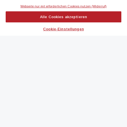
Webseite nur mit erforderlichen Cookies nutzen (Widerruf)
IMMOBILIEN MAGAZIN
Alle Cookies akzeptieren
immoflash
Cookie-Einstellungen
immo7news
immojobs
immotermin
ICH MÖCHTE...
Kontakt aufnehmen
Werbeformate ansehen
immomedien abonnieren
RSS-Feed