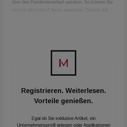
über den Pandemieverlauf verraten. So können Sie
sich bei den immo7 News anmelden: Einfach auf
[url=http://immoseven.at/newsletteranmeldung.html
]immoseven.at[/url] klicken, Daten eingeben und
abonnieren. Schon werden Sie jeden Freitagmorgen
mit den wichtigsten Nachrichten der Woche in
unserem Web-TV-Format versorgt!
Registrieren. Weiterlesen.
Vorteile genießen.
Egal ob Sie exklusive Artikel, ein
Unternehmensprofil anlegen oder Applikationen