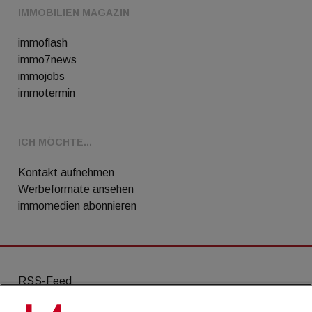
IMMOBILIEN MAGAZIN
immoflash
immo7news
immojobs
immotermin
ICH MÖCHTE...
Kontakt aufnehmen
Werbeformate ansehen
immomedien abonnieren
RSS-Feed
AGB