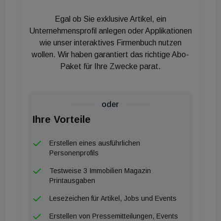
Kainz.
Egal ob Sie exklusive Artikel, ein
Linz ist ähnlich wie Graz seit Jahren von einer
Unternehmensprofil anlegen oder Applikationen
erkennbaren Neubautätigkeit geprägt, jedoch in
wie unser interaktives Firmenbuch nutzen
wollen. Wir haben garantiert das richtige Abo-
einem deutlich ausgewogeneren Verhältnis. Die
Paket für Ihre Zwecke parat.
durchschnittliche Miete über alle Wohnungsgrößen
hinweg liegt in Linz im Jahr 2025 bei rund € 11,54
pro Quadratmeter Wohnnutzfläche und ordnet sich
oder
damit zwischen Graz und Wien ein. „Ein
Ihre Vorteile
ausreichendes Angebot hat somit eine
preisdämpfende Wirkung und ist jedenfalls
Erstellen eines ausführlichen
zielführender als einseitige politische Eingriffe in den
Personenprofils
Markt“, bestätigen Kainz und Scheuch.
Testweise 3 Immobilien Magazin
Printausgaben
Lesezeichen für Artikel, Jobs und Events
Erstellen von Pressemitteilungen, Events