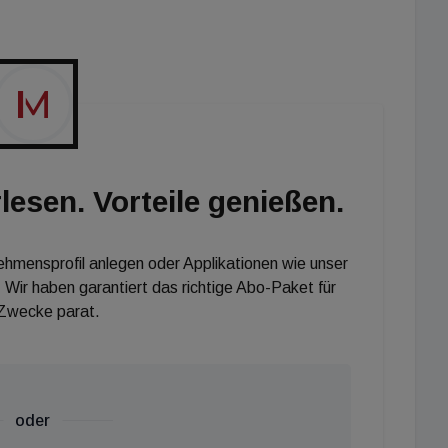
 Betrieb genommen werden können. Eine zentrale Rolle
n. Nach der Übernahme von Area Cooling Solutions
ung von Inverter-Verflüssigungssätzen. Diese Anlagen
O2 und bedienen die wachsende Nachfrage nach
 Kältemarkt.
lesen. Vorteile genießen.
nehmensprofil anlegen oder Applikationen wie unser
 Wir haben garantiert das richtige Abo-Paket für
 Zwecke parat.
oder