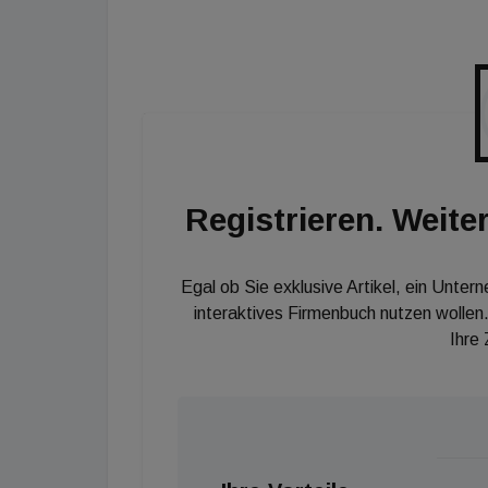
Systeme präzise ausgelegt und fehlerfrei in
in dieser Strategie spielt der Standort Pole
stärkt das Werk in Breslau die lokale Fertig
arbeiten mit dem natürlichen Kältemittel C
nachhaltigen Lösungen auf dem europäischen
Registrieren. Weiter
Egal ob Sie exklusive Artikel, ein Unter
interaktives Firmenbuch nutzen wollen.
Ihre