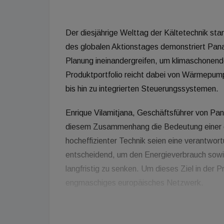
Der diesjährige Welttag der Kältetechnik sta
des globalen Aktionstages demonstriert Panas
Planung ineinandergreifen, um klimaschonend
Produktportfolio reicht dabei von Wärmepum
bis hin zu integrierten Steuerungssystemen.
Enrique Vilamitjana, Geschäftsführer von Pan
diesem Zusammenhang die Bedeutung einer 
hocheffizienter Technik seien eine verantwort
entscheidend, um den Energieverbrauch sow
langfristig zu senken. Um dieses Ziel in der
engmaschiges europäisches Netzwerk.
Mit vier Produktionsstandorten und 42 Train
Installateure gezielt geschult. Dieses Angeb