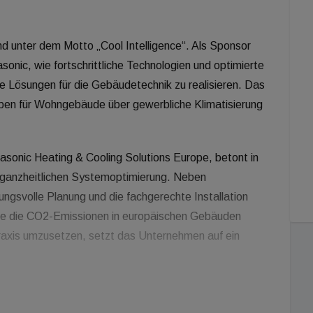
nd unter dem Motto „Cool Intelligence“. Als Sponsor
onic, wie fortschrittliche Technologien und optimierte
e Lösungen für die Gebäudetechnik zu realisieren. Das
pen für Wohngebäude über gewerbliche Klimatisierung
asonic Heating & Cooling Solutions Europe, betont in
ganzheitlichen Systemoptimierung. Neben
ungsvolle Planung und die fachgerechte Installation
ie die CO2-Emissionen in europäischen Gebäuden
 Praxis umzusetzen, setzt das Unternehmen auf ein
ingszentren werden Fachbetriebe, Planer und
ot stellt sicher, dass moderne, klimaschonende