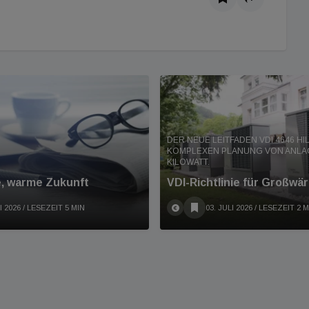
DER NEUE LEITFADEN VDI 4646 HIL
KOMPLEXEN PLANUNG VON ANLAG
KILOWATT.
e, warme Zukunft
VDI-Richtlinie für Groß
I 2026
/ LESEZEIT 5 MIN
03. JULI 2026
/ LESEZEIT 2 M