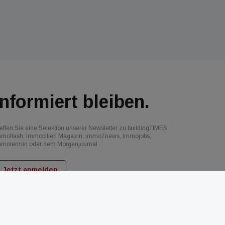
Informiert bleiben.
effen Sie eine Selektion unserer Newsletter zu buildingTIMES,
mmoflash, Immobilien Magazin, immo7news, immojobs,
mmotermin oder dem Morgenjournal
Jetzt anmelden