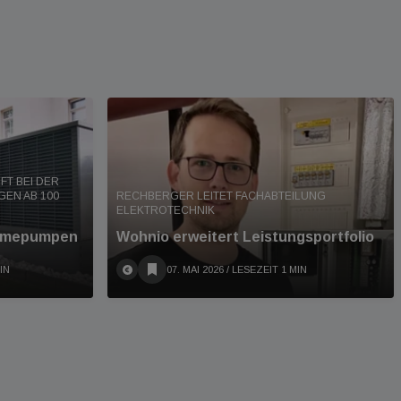
FT BEI DER
EN AB 100
RECHBERGER LEITET FACHABTEILUNG
ELEKTROTECHNIK
wärmepumpen
Wohnio erweitert Leistungsportfolio
IN
07. MAI 2026
/ LESEZEIT 1 MIN