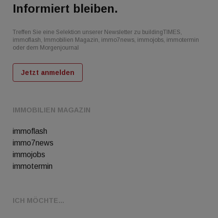
Informiert bleiben.
Treffen Sie eine Selektion unserer Newsletter zu buildingTIMES,
immoflash, Immobilien Magazin, immo7news, immojobs, immotermin
oder dem Morgenjournal
Jetzt anmelden
IMMOBILIEN MAGAZIN
immoflash
immo7news
immojobs
immotermin
ICH MÖCHTE...