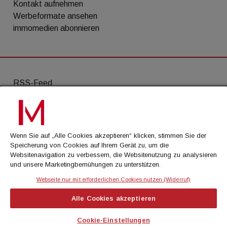
Kontakt aufnehmen
Werbeformate ansehen
immomedien abonnieren
RSS-Feed
AGB
Datenschutz
Wenn Sie auf „Alle Cookies akzeptieren“ klicken, stimmen Sie der
Kontakt
Speicherung von Cookies auf Ihrem Gerät zu, um die
Websitenavigation zu verbessern, die Websitenutzung zu analysieren
Impressum
und unsere Marketingbemühungen zu unterstützen.
Mediadaten
Webseite nur mit erforderlichen Cookies nutzen (Widerruf)
Alle Cookies akzeptieren
© Cachalot Media House GmbH - Alle Rechte
vorbehalten
Cookie-Einstellungen