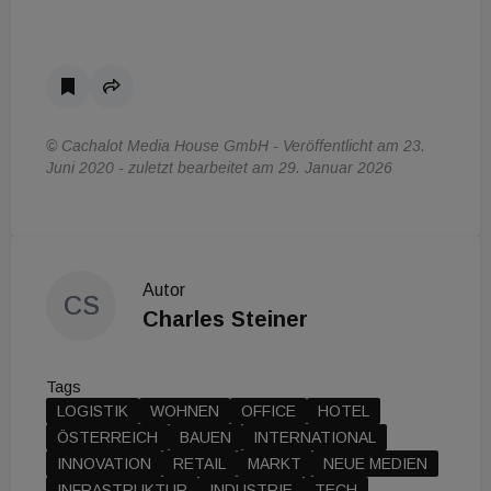
© Cachalot Media House GmbH - Veröffentlicht am 23.
Juni 2020 - zuletzt bearbeitet am 29. Januar 2026
Autor
CS
Charles Steiner
Tags
LOGISTIK
WOHNEN
OFFICE
HOTEL
ÖSTERREICH
BAUEN
INTERNATIONAL
INNOVATION
RETAIL
MARKT
NEUE MEDIEN
INFRASTRUKTUR
INDUSTRIE
TECH