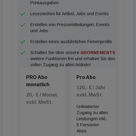
Universität (TU) Graz, die sich als erste Hochschule
Printausgaben
Österreichs mit Lean Management
Lesezeichen für Artikel, Jobs und Events
auseinandergesetzt hat und dazu einen neuen
Erstellen von Pressemitteilungen, Events
Lehrgang gegründet hat. Mauerhofer: „Lean
und Jobs
Management setzt ein abteilungs- und
Erstellen eines ausführlichen Firmenprofils
unternehmensübergreifendes Denken voraus. In der
Schalten Sie über unsere
ABONNEMENTS
Baubranche ist das bald keine Option mehr,
weitere Funktionen frei und erhalten Sie den
sondern vielmehr eine Notwendigkeit. Ich bin
vollen Zugang zu allen Artikeln!
überzeugt davon, dass mit den ersten, nach Lean-
PRO Abo
Pro Abo
Methoden entwickelten Vorzeigeprojekten die
monatlich
Branchenstandards neu gesetzt werden“, so
120,- € / Jahr
20,- € / Monat
exkl. MwSt.
Mauerhofer.
exkl. MwSt.
Unlimitierter
Zugang zu allen
Leistungen inkl.
5 Personen
Abos