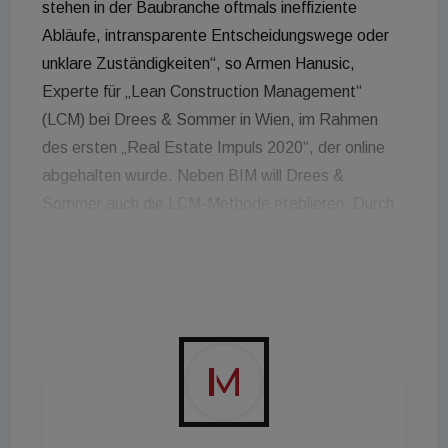
stehen in der Baubranche oftmals ineffiziente
Abläufe, intransparente Entscheidungswege oder
unklare Zuständigkeiten“, so Armen Hanusic,
Experte für „Lean Construction Management“
(LCM) bei Drees & Sommer in Wien, im Rahmen
des ersten „Real Estate Impuls 2020“, der online
abgehalten wurde. Neben BIM will Drees &
Sommer auch die LCM-Methode etablieren. Durch
eine bessere Koordination der einzelnen
Bauabschnitte verspricht man sich dabei
vermeidbare Ressourcen-Aufwendungen zu
eliminieren und einen gleichmäßig getakteten
Baustellenbetrieb zu gewährleisten. Das soll ohne
Mehrkosten eine Baubeschleunigung um bis zu 30
Prozent bringen. Der Hintergrund von BIM und
LCM: Eine bessere Koordination der am Bau