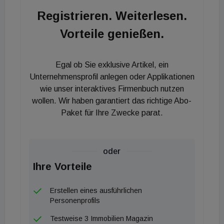
beteiligten Akteure. „Wir brauchen Kollaboration
Registrieren. Weiterlesen.
statt Konkurrenz bei Bauprojekten. Nur so können
Vorteile genießen.
wir den Gesamtprozess optimieren sowie
Verschwendung von Zeit und Kosten minimieren“,
so Marc Höhne, Geschäftsführer von Drees &
Egal ob Sie exklusive Artikel, ein
Sommer Österreich. Im österreichischen Bauwesen
Unternehmensprofil anlegen oder Applikationen
scheint Lean Management neben BIM (Building
wie unser interaktives Firmenbuch nutzen
wollen. Wir haben garantiert das richtige Abo-
Information Modeling) mittlerweile angekommen zu
Paket für Ihre Zwecke parat.
sein; allerdings fokussiert sich die Verbreitung des
Know-hows derzeit noch eher auf einzelne, KMUs
sowie große Baukonzerne. „Im Moment werden
oder
Lean-Methoden hierzulande primär in der
Ihre Vorteile
Bauausführung angewendet, in der Planung und
Administration sind sie jedoch noch
Erstellen eines ausführlichen
unterrepräsentiert“, konstatiert Gottfried
Personenprofils
Mauerhofer, Professor an der Technischen
Testweise 3 Immobilien Magazin