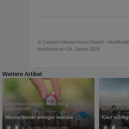
© Cachalot Media House GmbH - Veröffentlic
bearbeitet am 29. Januar 2026
Weitere Artikel
ÖSTERREICH UND DEUTSCHLAND IM
POSTBANK-STU
GLEICHKLANG
IN DEUTSCHLA
Mieten immer weniger leistbar
Kauf schläg
30. JULI 2026
/ LESEZEIT 2 MIN
20. JUL