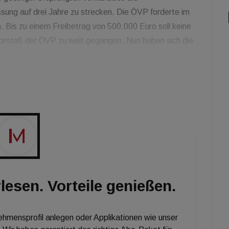
ssung auf drei Jahre zu strecken. Die ÖVP forderte im
Bis zu einem Freibetrag von 500.000 Euro soll keine
vorstoß der ÖVP zu weit gegangen. Nun haben sich die
bremse auf Einmalzahlungen geeinigt. Konkret werden
rgemacht, davon 25 Millionen Euro als Aufstockung für
e Million Haushalte mit durchschnittlich je 200 Euro
rtmieten werden sich damit wie geplant mit 1. April um
lesen. Vorteile genießen.
nehmensprofil anlegen oder Applikationen wie unser