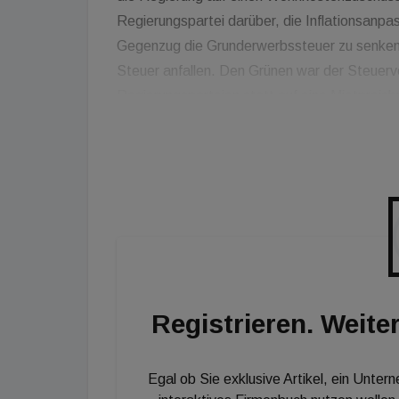
Regierungspartei darüber, die Inflationsanpa
Gegenzug die Grunderwerbssteuer zu senken. 
Steuer anfallen. Den Grünen war der Steuer
Regierungsparteien statt auf eine Mietpreis
als Wohnkostenhilfe 250 Millionen Euro locke
den Wohnschirm gegen Delogierungen. Etwa ein
sollen vom Zuschuss profitieren. Die Richtwe
8,6 Prozent erhöhen.
Registrieren. Weiter
Egal ob Sie exklusive Artikel, ein Unter