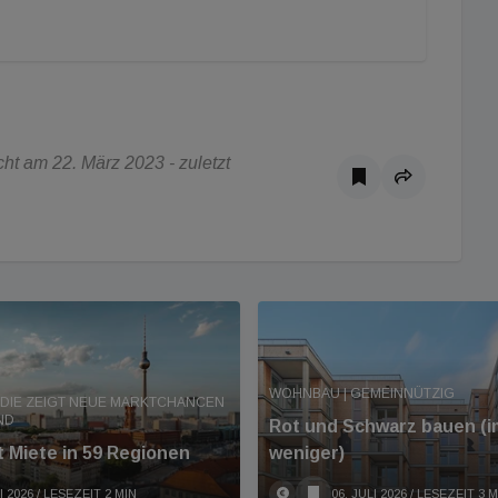
ht am 22. März 2023 - zuletzt
WOHNBAU | GEMEINNÜTZIG
DIE ZEIGT NEUE MARKTCHANCEN
ND
Rot und Schwarz bauen (
t Miete in 59 Regionen
weniger)
I 2026
/ LESEZEIT 2 MIN
06. JULI 2026
/ LESEZEIT 3 M