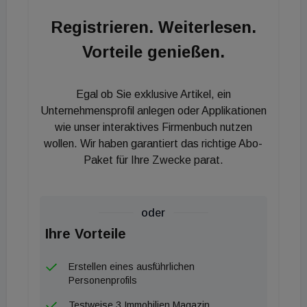
[url=http://online.mipim.com/index/registration?
Registrieren. Weiterlesen.
eloquacustomtracking=true&utm_campaign=mipim
Vorteile genießen.
2021-press-cp-04-LPS-last-call-
en&utm_medium=md_emailing&utm_source=eloqu
a]hier[/url].
Egal ob Sie exklusive Artikel, ein
Unternehmensprofil anlegen oder Applikationen
wie unser interaktives Firmenbuch nutzen
wollen. Wir haben garantiert das richtige Abo-
Paket für Ihre Zwecke parat.
oder
Ihre Vorteile
Erstellen eines ausführlichen
Personenprofils
Testweise 3 Immobilien Magazin