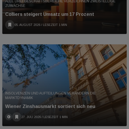
ALLE DREI GESCHÄFTSBEREICHE VERZEICHNEN ZWEISTELLIGE
ZUWÄCHSE
Colliers steigert Umsatz um 17 Prozent
05. AUGUST 2026
/ LESEZEIT 1 MIN
INSOLVENZEN UND AUFTEILUNGEN VERÄNDERN DIE
MARKTDYNAMIK
Wiener Zinshausmarkt sortiert sich neu
27. JULI 2026
/ LESEZEIT 1 MIN