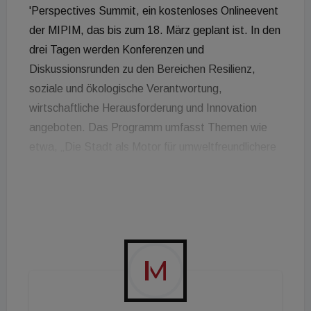
'Perspectives Summit, ein kostenloses Onlineevent
der MIPIM, das bis zum 18. März geplant ist. In den
drei Tagen werden Konferenzen und
Diskussionsrunden zu den Bereichen Resilienz,
soziale und ökologische Verantwortung,
wirtschaftliche Herausforderung und Innovation
angeboten. Das Programm umfasst Themen wie
etwa, „Die Stadt als Motor für umweltfreundlichere
Immobilien“, „Flexible Büros“ oder „Vereinbarkeit
von CSR und wirtschaftlicher Entwicklung“. Das
Event bietet auch einen Überblick über
internationale Immobilienprojekte. Zudem werden
auch zwei geschlossene Veranstaltungen, eine für
Investoren und eine für Endnutzer, angeboten.
Weiter Informationen und die kostenlose
Registrierung finden Sie