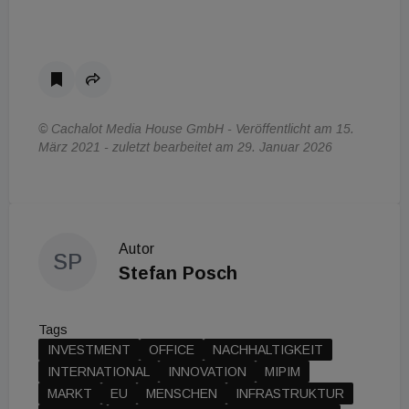
© Cachalot Media House GmbH - Veröffentlicht am 15.
März 2021 - zuletzt bearbeitet am 29. Januar 2026
Autor
SP
Stefan Posch
Tags
INVESTMENT
OFFICE
NACHHALTIGKEIT
INTERNATIONAL
INNOVATION
MIPIM
MARKT
EU
MENSCHEN
INFRASTRUKTUR