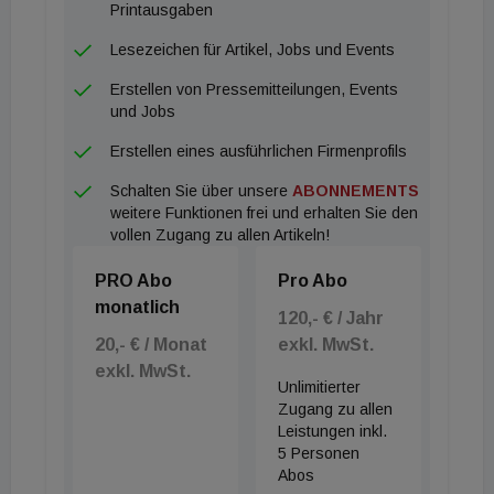
auch das Geschäftsjahr 2021 ein weiteres
Printausgaben
Krisenjahr mit erneut hohen operativen Verlusten.
Lesezeichen für Artikel, Jobs und Events
Die Motel One Gruppe rechnet in der Hotellerie mit
Erstellen von Pressemitteilungen, Events
einer Erholung der Nachfrage auf Vor-Corona-
und Jobs
Niveau ab Herbst 2023.
Erstellen eines ausführlichen Firmenprofils
Schalten Sie über unsere
ABONNEMENTS
weitere Funktionen frei und erhalten Sie den
vollen Zugang zu allen Artikeln!
PRO Abo
Pro Abo
monatlich
120,- € / Jahr
20,- € / Monat
exkl. MwSt.
exkl. MwSt.
Unlimitierter
Zugang zu allen
Leistungen inkl.
5 Personen
Abos