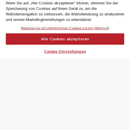
Wenn Sie auf „Alle Cookies akzeptieren“ klicken, stimmen Sie der
Speicherung von Cookies auf Ihrem Gerät zu, um die
Jetzt anmelden
Websitenavigation zu verbessern, die Websitenutzung zu analysieren
und unsere Marketingbemühungen zu unterstützen.
Webseite nur mit erforderlichen Cookies nutzen (Widerruf)
IMMOBILIEN MAGAZIN
Alle Cookies akzeptieren
immoflash
Cookie-Einstellungen
immo7news
immojobs
immotermin
ICH MÖCHTE...
Kontakt aufnehmen
Werbeformate ansehen
immomedien abonnieren