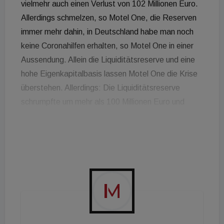
vielmehr auch einen Verlust von 102 Millionen Euro.
Allerdings schmelzen, so Motel One, die Reserven
immer mehr dahin, in Deutschland habe man noch
keine Coronahilfen erhalten, so Motel One in einer
Aussendung. Allein die Liquiditätsreserve und eine
hohe Eigenkapitalbasis lassen Motel One die Krise
überstehen. Allerdings: Die Liquiditätsreserve
schrumpfte um mehr als 100 Millionen Euro und
konnte nur durch die Verschiebung von
Investitionsvorhaben, dem Cash-Zufluss aus der
Immobilientransaktion des Vorjahres und einem
Dividendenverzicht stabilisiert werden. Das
Eigenkapital reduzierte sich coronabedingt um 16
Prozent auf 462 (Vj. 547) Millionen Euro, die
Eigenkapitalquote sank von 82 Prozent auf
nunmehr 66 Prozent. In den sieben österreichischen