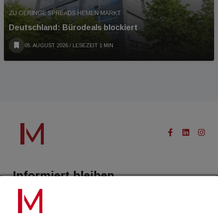
ZU GERINGE SPREADS HEMEN MARKT
Deutschland: Bürodeals blockiert
05. AUGUST 2026
/ LESEZEIT 1 MIN
Informiert bleiben.
Treffen Sie eine Selektion unserer Newsletter zu buildingTIMES,
immoflash, Immobilien Magazin, immo7news, immojobs, immotermin
oder dem Morgenjournal