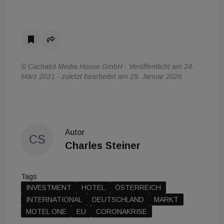
© Cachalot Media House GmbH - Veröffentlicht am 24.
März 2021 - zuletzt bearbeitet am 29. Januar 2026
Autor
CS
Charles Steiner
Tags
INVESTMENT
HOTEL
ÖSTERREICH
INTERNATIONAL
DEUTSCHLAND
MARKT
MOTEL ONE
EU
CORONAKRISE