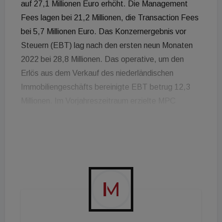
auf 27,1 Millionen Euro erhöht. Die Management
Fees lagen bei 21,2 Millionen, die Transaction Fees
bei 5,7 Millionen Euro. Das Konzernergebnis vor
Steuern (EBT) lag nach den ersten neun Monaten
2022 bei 28,8 Millionen. Das operative, um den
Erlös aus dem Verkauf des niederländischen
Immobiliengeschäfts bereinigte EBT betrug 12,3
Millionen. Im Vorjahreszeitraum erzielte MPC
Capital ein EBT in Höhe von 5,1 Millionen Euro. Die
EBT-Marge (adj.) verbesserte sich somit deutlich
von 21 Prozent im Vorjahr auf 45 Prozent in den
ersten neun Monaten 2022. Der Cash-Bestand
(Kassenbestand und Guthaben bei Kreditinstituten)
erhöhte sich zum 30. September 2022 auf 57,7
Millionen Euro. Die Eigenkapitalquote lag bei 82
Prozent. Die positive Geschäftsentwicklung aus