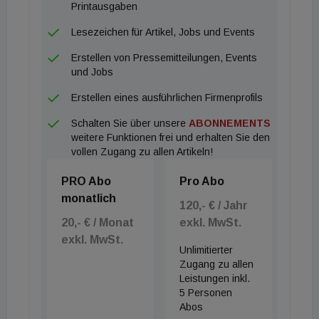
Ergebnisprognose sind in erster Linie anhaltend
Printausgaben
hohe Ergebnisbeiträge aus dem Co-Investment
Lesezeichen für Artikel, Jobs und Events
Portfolio, die sowohl regelmäßige Rückflüsse aus
Erstellen von Pressemitteilungen, Events
den Investments als auch Buchgewinne aus
und Jobs
realisierten Exits umfassen. Zudem verzeichnet
Erstellen eines ausführlichen Firmenprofils
MPC Capital ein weiter steigendes Interesse an
Schalten Sie über unsere
ABONNEMENTS
Investitionen in Sachwerte im Zusammenhang mit
weitere Funktionen frei und erhalten Sie den
der Energiewende. So konnte MPC Capital im
vollen Zugang zu allen Artikeln!
dritten Quartal zum Beispiel langfristige
PRO Abo
Pro Abo
Investment-Projekte für Containerschiffe mit
monatlich
Methanolantrieb initiieren. Auch die Nachfrage nach
120,- € / Jahr
20,- € / Monat
exkl. MwSt.
Renewable Energy-Projekten bleibt hoch. Der
exkl. MwSt.
Vorstand beabsichtigt, etwa die Hälfte des um den
Unlimitierter
Erlös aus dem Verkauf des niederländischen
Zugang zu allen
Leistungen inkl.
Immobiliengeschäfts bereinigten Konzerngewinns
5 Personen
nach Steuern und Minderheiten als Dividende an die
Abos