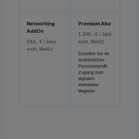
Aktionäre auszuzahlen. Dies würde eine deutliche
Steigerung im Vergleich zu der Dividende für das
Geschäftsjahr 2021 bedeuten. Die genaue Höhe für
Networking
Premium Abo
die Dividende wird der Vorstand mit Vorlage des
AddOn
1.200,- € / Jahr
Konzernjahresabschlusses 2022 im Frühjahr 2023
584,- € / Jahr
exkl. MwSt.
vorschlagen.
exkl. MwSt.
Erstellen Sie Ihr
ausführliches
Personenprofil,
Zugang zum
digitalen
Immobilien
Magazin