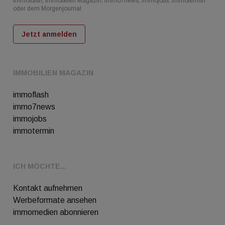
immoflash, Immobilien Magazin, immo7news, immojobs, immotermin
oder dem Morgenjournal
Jetzt anmelden
IMMOBILIEN MAGAZIN
immoflash
immo7news
immojobs
immotermin
ICH MÖCHTE...
Kontakt aufnehmen
Werbeformate ansehen
immomedien abonnieren