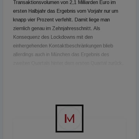
Transaktionsvolumen von 2,1 Milliarden Euro im
ersten Halbjahr das Ergebnis vom Vorjahr nur um
knapp vier Prozent verfehlt. Damit liege man
ziemlich genau im Zehnjahresschnitt. Als
Konsequenz des Lockdowns mit den
einhergehenden Kontaktbeschränkungen blieb
allerdings auch in München das Ergebnis des
zweiten Quartals hinter dem ersten Quartal zurück,
da einige größere Deals mit intensiven Due
Diligence Prozessen zeitweilig "on hold" gesetzt
wurden. Von April bis Juni wurden demzufolge nur
940 Millionen Euro umgesetzt, 39 Prozent weniger
als im entsprechenden Vorjahreszeitraum. Anders
als in den beiden vergangenen Jahren falle der
Anteil der Großabschlüsse im dreistelligen
Millionenbereich mit lediglich 27,5 Prozent