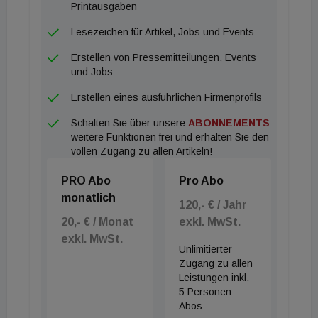
Anteil von knapp 28 Prozent. Der mit Abstand
Printausgaben
überwiegende Teil des Volumens entfällt dabei auf
Lesezeichen für Artikel, Jobs und Events
die beiden erwähnten Großdeals. Auf Rang zwei
Erstellen von Pressemitteilungen, Events
folgen nicht überraschend Spezialfonds, die knapp
und Jobs
24 Prozent zum Ergebnis beitragen. Auf knapp 57
Erstellen eines ausführlichen Firmenprofils
Prozent fällt der Umsatzanteil auf Büroimmobilien.
Schalten Sie über unsere
ABONNEMENTS
Auf Platz zwei folgen Einzelhandelsobjekte mit 13
weitere Funktionen frei und erhalten Sie den
Prozent, wobei das meiste Volumen hierbei aus
vollen Zugang zu allen Artikeln!
Anteilsverkäufen bestehender Portfolios resultiert.
PRO Abo
Pro Abo
Hotelverkäufe konnten ihren Beitrag aufgrund eines
monatlich
noch sehr guten ersten Quartals sogar fast
120,- € / Jahr
20,- € / Monat
exkl. MwSt.
verdoppeln und kommen auf gut 8 Prozent. Bei den
exkl. MwSt.
Renditen seien, so BNP Paribas Real Estate,
Unlimitierter
bislang trotz Corona-Auswirkungen keine wirklichen
Zugang zu allen
Leistungen inkl.
Anpassungsprozesse zu beobachten gewesen,
5 Personen
auch wenn verteuerte Finanzierungen in der Regel
Abos