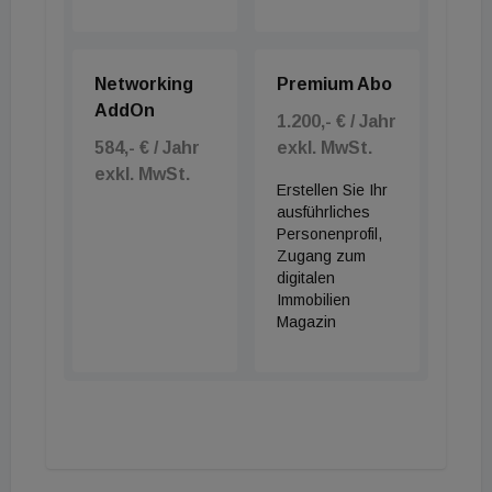
eingepreist werden. Im Core-Bereich seien die
Preise aufgrund der unverändert großen Nachfrage
bislang aber stabil geblieben.
Networking
Premium Abo
AddOn
1.200,- € / Jahr
584,- € / Jahr
exkl. MwSt.
exkl. MwSt.
Erstellen Sie Ihr
ausführliches
Personenprofil,
Zugang zum
digitalen
Immobilien
Magazin