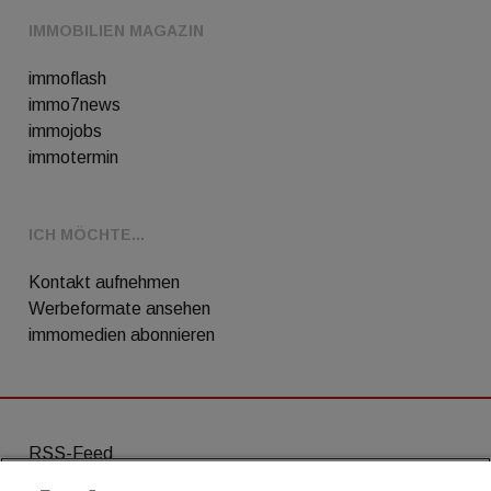
IMMOBILIEN MAGAZIN
immoflash
immo7news
immojobs
immotermin
ICH MÖCHTE...
Kontakt aufnehmen
Werbeformate ansehen
immomedien abonnieren
RSS-Feed