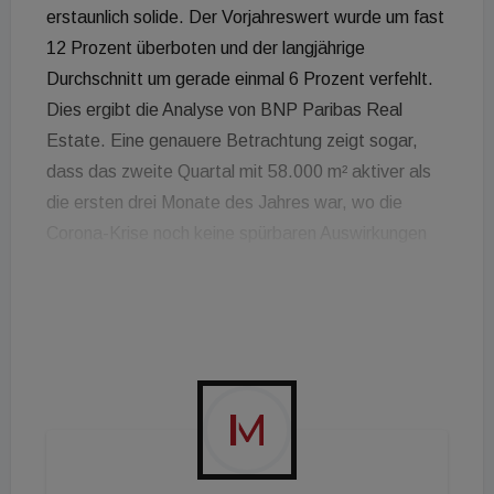
erstaunlich solide. Der Vorjahreswert wurde um fast
12 Prozent überboten und der langjährige
Durchschnitt um gerade einmal 6 Prozent verfehlt.
Dies ergibt die Analyse von BNP Paribas Real
Estate. Eine genauere Betrachtung zeigt sogar,
dass das zweite Quartal mit 58.000 m² aktiver als
die ersten drei Monate des Jahres war, wo die
Corona-Krise noch keine spürbaren Auswirkungen
auf den Markt hatte. "Nichtsdestotrotz beruht ein
Großteil des Ergebnisses auf Verträgen, die sich
bereits mit deutlichen Vorlaufszeiten in der
Verhandlung und somit einem fortgeschrittenem
Stadium befunden haben. Die registrierten
Neugesuche verringerten sich ab März hingegen
deutlich, da die wachsende Unsicherheit viele
Unternehmen zum Umschalten in ein