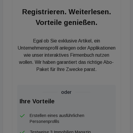
Krisenmanagement zwang, weswegen
Registrieren. Weiterlesen.
Expansionsentscheidungen vielfach aufgeschoben
Vorteile genießen.
und "on hold" gesetzt wurden", sagt Christopher
Raabe, Managing Director and Head of Logistics &
Industrial at BNP Paribas Real Estate Germany.
Egal ob Sie exklusive Artikel, ein
Mit der zunehmenden Krisenbewältigung konnte in
Unternehmensprofil anlegen oder Applikationen
den letzten Wochen aber ein spürbares Anziehen
wie unser interaktives Firmenbuch nutzen
wollen. Wir haben garantiert das richtige Abo-
der Nachfrage beobachtet werden.
Paket für Ihre Zwecke parat.
oder
Ihre Vorteile
Erstellen eines ausführlichen
Personenprofils
Testweise 3 Immobilien Magazin