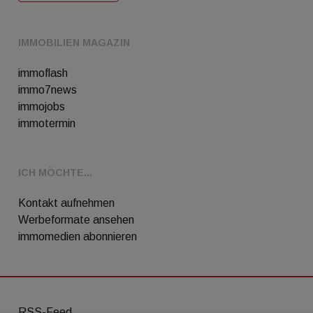
IMMOBILIEN MAGAZIN
immoflash
immo7news
immojobs
immotermin
ICH MÖCHTE...
Kontakt aufnehmen
Werbeformate ansehen
immomedien abonnieren
RSS-Feed