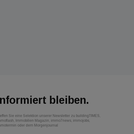
Informiert bleiben.
effen Sie eine Selektion unserer Newsletter zu buildingTIMES,
mmoflash, Immobilien Magazin, immo7news, immojobs,
mmotermin oder dem Morgenjournal