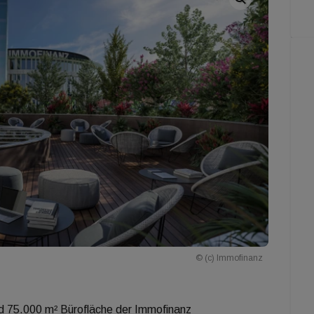
© (c) Immofinanz
nd 75.000 m² Bürofläche der Immofinanz