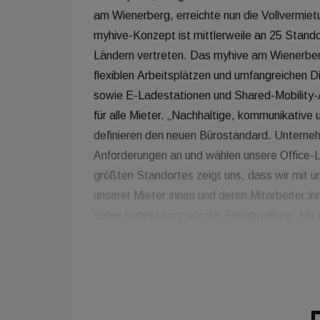
am Wienerberg, erreichte nun die Vollvermie
myhive-Konzept ist mittlerweile an 25 Stando
Ländern vertreten. Das myhive am Wienerber
flexiblen Arbeitsplätzen und umfangreichen
sowie E-Ladestationen und Shared-Mobility
für alle Mieter. „Nachhaltige, kommunikativ
definieren den neuen Bürostandard. Unterne
Anforderungen an und wählen unsere Office-L
größten Standortes zeigt uns, dass wir mit 
unserer Mieter:innen und deren Mitarbeiter:in
daher bereits kurz vor der Fertigstellung: 
September 2023 auch neue Maßstäbe im Bere
Celeda, Immofinanz Country Managerin Austri
Im myhive Urban Garden am Wienerberg gibt e
15.200 m2 vermietbaren Büroflächen sind be
Fertigstellung die BREEAM-Zertifizierung „o