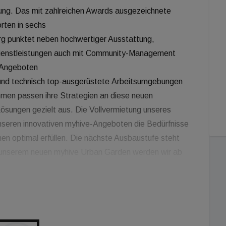
tung. Das mit zahlreichen Awards ausgezeichnete
rten in sechs
g punktet neben hochwertiger Ausstattung,
 Dienstleistungen auch mit Community-Management
-Angeboten
e und technisch top-ausgerüstete Arbeitsumgebungen
hmen passen ihre Strategien an diese neuen
ösungen gezielt aus. Die Vollvermietung unseres
unseren innovativen myhive-Angeboten die Bedürfnisse
nen optimal erfüllen. Die nächste Ausbaustufe steht
Mit unserem neuen myhive Urban Garden werden wir ab
ich Nachhaltigkeit setzen“, so Katrin Goegele-
a & Adriatic.
s bereits Vorvermietungen, ein Drittel der insgesamt
reits vergeben. myhive Urban Garden wird nach
utstanding“ erhalten und EU-Taxonomie-konform sein.