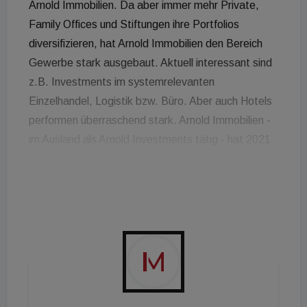
Arnold Immobilien. Da aber immer mehr Private,
Family Offices und Stiftungen ihre Portfolios
diversifizieren, hat Arnold Immobilien den Bereich
Gewerbe stark ausgebaut. Aktuell interessant sind
z.B. Investments im systemrelevanten
Einzelhandel, Logistik bzw. Büro. Aber auch Hotels
performen überraschend stark. Arnold Immobilien -
im Ausland als Arnold Investments tätig - hat 2021
knapp 100 Transaktionen begleitet. "Graz, Linz und
St. Pölten haben sich zu interessanten
Zinshausmärkten entwickelt. Aber auch
Universitätsstädte wie z.B. Krems bieten derzeit
attraktive Investments. Käufer mit langfristigen
Haltestrategien wie z.B. Stiftungen und Family
Offices setzen weiterhin auf Wien", fasst Markus
Arnold, Gründer und CEO von Arnold Immobilien die