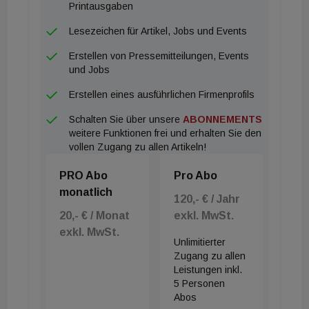
aktuell am heimischen Gewerbesektor fündig.
Printausgaben
Derzeit interessant sind z.B. Handelsimmobilien in
Lesezeichen für Artikel, Jobs und Events
guten Lagen, die ähnlich wie Wohnimmobilien, für
Erstellen von Pressemitteilungen, Events
nachhaltige Mieteinnahmen sorgen und derzeit rund
und Jobs
4 % - 6,5 % Rendite erwirtschaften. Investoren, die
Erstellen eines ausführlichen Firmenprofils
"Schnäppchen am Markt suchen, werden bei Hotel-
Schalten Sie über unsere
ABONNEMENTS
Investments eher nicht fündig, da die Hotelbranche
weitere Funktionen frei und erhalten Sie den
aufgrund der attraktiven Fördergelder die
vollen Zugang zu allen Artikeln!
Pandemie überraschend gut überstanden hat.
PRO Abo
Pro Abo
Während die Business- und City-Hotellerie mit
monatlich
einem hohen Kongress- und Eventanteil von den
120,- € / Jahr
20,- € / Monat
exkl. MwSt.
Einschränkungen stärker betroffen ist, erfreut sich
exkl. MwSt.
die Ferienhotellerie großer Beliebtheit. Diese
Unlimitierter
positive Performance hat bei Investoren zu einer
Zugang zu allen
Leistungen inkl.
erhöhten Nachfrage nach Ferienhotels geführt.
5 Personen
Investoren, die z. B. bisher rein city-lastige
Abos