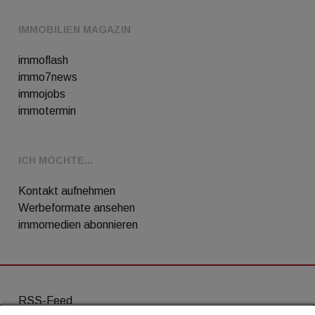
IMMOBILIEN MAGAZIN
immoflash
immo7news
immojobs
immotermin
ICH MÖCHTE...
Kontakt aufnehmen
Werbeformate ansehen
immomedien abonnieren
RSS-Feed