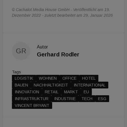
© Cachalot Media House GmbH - Veröffentlicht am 19.
Dezember 2022 - zuletzt bearbeitet am 29. Januar 2026
Autor
GR
Gerhard Rodler
Tags
LOGISTIK
WOHNEN
OFFICE
HOTEL
BAUEN
NACHHALTIGKEIT
INTERNATIONAL
INNOVATION
RETAIL
MARKT
EU
INFRASTRUKTUR
INDUSTRIE
TECH
ESG
VINCENT BRYANT