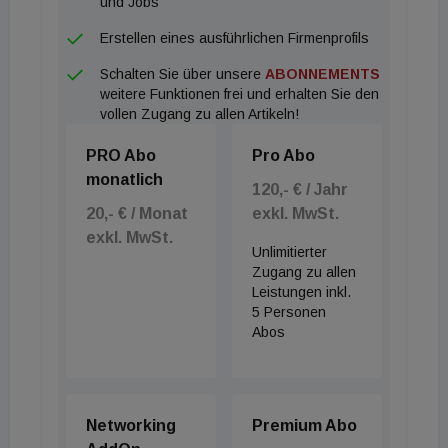
und Jobs
Gesamtmieteinnahmen steigert. “ Svenja Eisner,
Erstellen eines ausführlichen Firmenprofils
Head of DACH bei Deepki, ergänzt: „Das Thema
Schalten Sie über unsere
ABONNEMENTS
Nachhaltigkeit hat weitreichende Konsequenzen -
weitere Funktionen frei und erhalten Sie den
es zeigt sich, dass dies kein kurzlebiger Trend ist,
vollen Zugang zu allen Artikeln!
sondern von grundlegender Bedeutung für unser
PRO Abo
Pro Abo
aller Zukunft. Auch und gerade in der deutschen
monatlich
Immobilienbranche wächst die Erkenntnis, dass
120,- € / Jahr
20,- € / Monat
exkl. MwSt.
ESG-Anforderungen nicht nur legislativer Natur
exkl. MwSt.
sind, sondern auch einen konkreten kommerziellen
Unlimitierter
Nutzen mit sich bringen.“
Zugang zu allen
Leistungen inkl.
5 Personen
Abos
Networking
Premium Abo