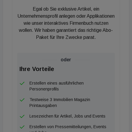
Befragten führten an, dass die Mietrenditen für
Egal ob Sie exklusive Artikel, ein
nachhaltige Gebäude um 11 bis 15 Prozent
Unternehmensprofil anlegen oder Applikationen
gestiegen seien. Die verbesserte Nachhaltigkeit
wie unser interaktives Firmenbuch nutzen
wollen. Wir haben garantiert das richtige Abo-
führt zu geringerem und kürzerem Leerstand. Bei
Paket für Ihre Zwecke parat.
mehr als einem Drittel (38 Prozent) der Befragten in
Deutschland sind diese um 16 bis 25 Prozent
gesunken, bei einem weiteren Drittel um 11 bis 15
oder
Prozent. Vincent Bryant, CEO und Mitbegründer
Ihre Vorteile
von Deepki: „Nachhaltige Immobilien sind nicht nur
nachweislich gut für die Umwelt, sondern steigern
Erstellen eines ausführlichen
auch die Rendite. Gewerbliche Immobilienmanager,
Personenprofils
die ihre ESG-Bilanz verbessern, tragen dazu bei,
Testweise 3 Immobilien Magazin
ihre Net-Zero-Ziele zu erreichen und eine bessere
Printausgaben
Performance für Investoren zu erzielen. Gebäude
Lesezeichen für Artikel, Jobs und Events
mit besseren Nachhaltigkeitsratings werden mit
Erstellen von Pressemitteilungen, Events
größerer Wahrscheinlichkeit vermietet, was ihre