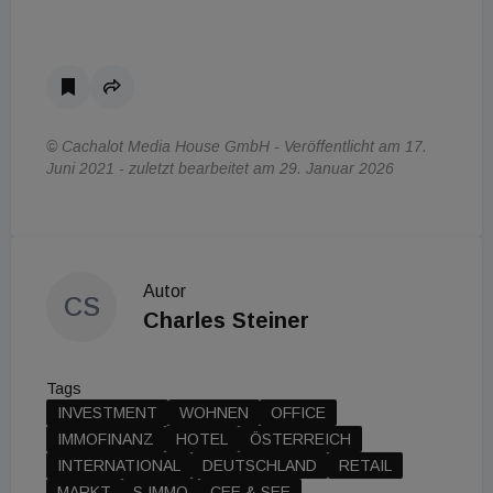
© Cachalot Media House GmbH - Veröffentlicht am 17.
Juni 2021 - zuletzt bearbeitet am 29. Januar 2026
Autor
CS
Charles Steiner
Tags
INVESTMENT
WOHNEN
OFFICE
IMMOFINANZ
HOTEL
ÖSTERREICH
INTERNATIONAL
DEUTSCHLAND
RETAIL
MARKT
S IMMO
CEE & SEE