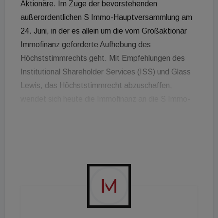
Aktionäre. Im Zuge der bevorstehenden
außerordentlichen S Immo-Hauptversammlung am
24. Juni, in der es allein um die vom Großaktionär
Immofinanz geforderte Aufhebung des
Höchststimmrechts geht. Mit Empfehlungen des
Institutional Shareholder Services (ISS) und Glass
Lewis, das Höchststimmrecht abzuschaffen,
wendet sich heute die Immofinanz an die S Immo-
Aktionäre und will diese dazu bewegen, eben
dieses abzuschaffen. Diese ist eine wesentliche
Bedingung für das Übernahmeangebot der
Immofinanz, das derzeit noch bis 16. Juli läuft. Die
Immofinanz, die 22,25 Euro je ausstehender Aktie
bietet, argumentiert damit, dass die Aufhebung des
Höchststimmrechts ohnehin nur im Falle einer
erfolgreichen Übernahme vollzogen würde. Bleibt