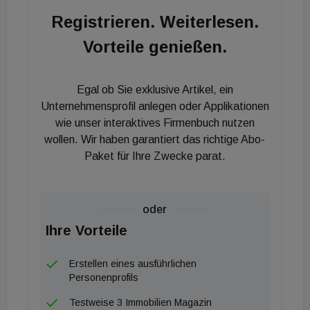
das Höchststimmrecht bestehen, könne das
Registrieren. Weiterlesen.
Angebot nach den Angebotsbedingungen nicht
Vorteile genießen.
vollzogen werden und S Immo-Aktionäre hätten
keine Möglichkeit, vom attraktiven Angebotspreis in
Höhe von 22,25 Euro je Aktie zu profitieren. Die S
Egal ob Sie exklusive Artikel, ein
Immo lehnt das Übernahmeangebot ab und rät den
Unternehmensprofil anlegen oder Applikationen
Aktionären, dieses abzulehnen. Die S Immo führt
wie unser interaktives Firmenbuch nutzen
wollen. Wir haben garantiert das richtige Abo-
ihrerseits ein mögliches Stand-alone-Szenario ins
Paket für Ihre Zwecke parat.
Treffen und die Möglichkeit, im Falle des Scheiterns
sämtliche Anteile von Immofinanz und CA Immo
abstoßen zu wollen und stattdessen in die Pipeline
oder
zu investieren.
Ihre Vorteile
Erstellen eines ausführlichen
Personenprofils
Testweise 3 Immobilien Magazin