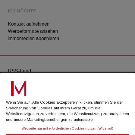
ICH MÖCHTE...
Kontakt aufnehmen
Werbeformate ansehen
immomedien abonnieren
RSS-Feed
AGB
Datenschutz
Wenn Sie auf „Alle Cookies akzeptieren“ klicken, stimmen Sie der
Kontakt
Speicherung von Cookies auf Ihrem Gerät zu, um die
Websitenavigation zu verbessern, die Websitenutzung zu analysieren
Impressum
und unsere Marketingbemühungen zu unterstützen.
Mediadaten
Webseite nur mit erforderlichen Cookies nutzen (Widerruf)