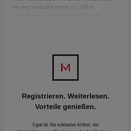
mit einer Idealgröße von bis zu 1.200 m²,
vorzugsweise in integrierten Lagen. Für die
klassische freistehende Filiale sucht das
Handelsunternehmen Grundstücke mit einer Fläche
ab 4.500 m², die Platz für eine Verkaufsfläche von
800 bis 1.200 m² und mindestens 60 ebenerdige
Parkplätze bietet. Beim innerstädtischen Lagen
sucht Netto ab 500 m² Verkaufsfläche und einer
zugänglichen Möglichkeit für die Warenanlieferung.
Registrieren. Weiterlesen.
Vorteile genießen.
Egal ob Sie exklusive Artikel, ein