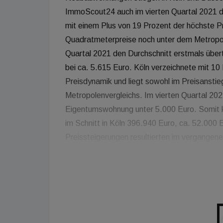
ImmoScout24 auch im vierten Quartal 2021 de
mit einem Plus von 19 Prozent der höchste P
Quadratmeterpreise noch unter dem Metropole
Quartal 2021 den Durchschnitt erstmals übert
bei ca. 5.615 Euro. Köln verzeichnete mit 10
Preisdynamik und liegt sowohl im Preisansti
Metropolenvergleichs. Im vierten Quartal 20
Eigentumswohnung unter 5.000 Euro. Somit
im Schnitt in Köln 396.940 Euro, ca. 52.000 
Preissteigerungen resultierten im vergangen
deutlich gestiegenen Preisen für Baustoffe wi
werden sich diese Herausforderungen auf abse
abzuwarten, welchen Einfluss eine eventuell
Entwicklung der Nachfrage und der Preise habe
Marktanalyse bei ImmoScout24.Im Gegensat
den Rhein-Metropolen entwickelten sich die 