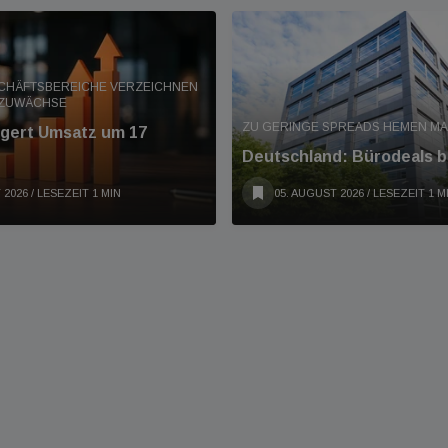
SCHÄFTSBEREICHE VERZEICHNEN
 ZUWÄCHSE
ZU GERINGE SPREADS HEMEN M
eigert Umsatz um 17
Deutschland: Bürodeals b
 2026
/ LESEZEIT 1 MIN
05. AUGUST 2026
/ LESEZEIT 1 M