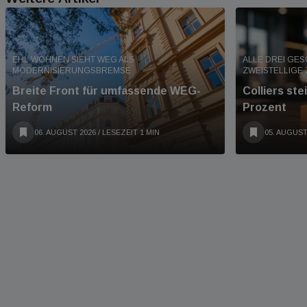
EHL WOHNEN SIEHT WEG ALS
ALLE DREI GE
MODERNISIERUNGSBREMSE
ZWEISTELLIGE
Breite Front für umfassende WEG-
Colliers st
Reform
Prozent
06. AUGUST 2026
/ LESEZEIT 1 MIN
05. AUGUST