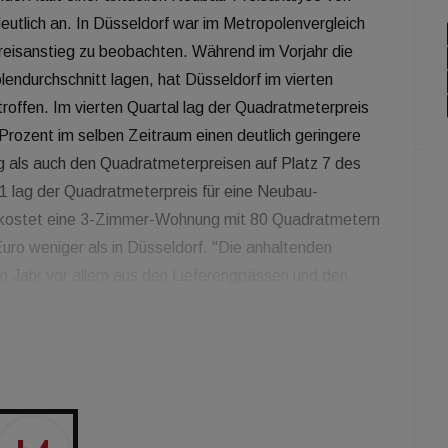
utlich an. In Düsseldorf war im Metropolenvergleich
reisanstieg zu beobachten. Während im Vorjahr die
ndurchschnitt lagen, hat Düsseldorf im vierten
roffen. Im vierten Quartal lag der Quadratmeterpreis
 Prozent im selben Zeitraum einen deutlich geringere
eg als auch den Quadratmeterpreisen auf Platz 7 des
21 lag der Quadratmeterpreis für eine Neubau-
 kostet eine 3-Zimmer-Wohnung mit 80 Quadratmetern
Euro weniger als in Düsseldorf. "Die anhaltenden
en Jahr vor allem aus den Lieferengpässen und den
e Holz und Stahl. Aufgrund des Krieges in der Ukraine
hbare Zeit vermutlich nicht entspannen. Es bleibt
e Zinserhöhung der Europäischen Zentralbank auf die
n wird," erläutert Kristian Kehlert, Teamleiter
z zu den Angebotspreisen für Eigentumswohnungen in
Preise für Neubauhäuser im Umland deutlich