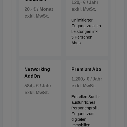
achtundzwanzig Quadratkilometer. Das entspricht
120,- € / Jahr
20,- € / Monat
exkl. MwSt.
etwa knapp acht Hektar pro Tag. Dennoch geben
exkl. MwSt.
Experten Entwarnung, denn vom langjährigen
Unlimitierter
Schnitt sind wir damit weit entfernt. Zwischen 2016
Zugang zu allen
Leistungen inkl.
und 2020 lag der Zuwachs noch bei über
5 Personen
dreiundvierzig Quadratkilometern pro Jahr.
Abos
Dass die Kurve nun wieder leicht nach oben zeigt,
liegt vor allem am zarten Aufschwung im
Networking
Premium Abo
Wohnungsneubau und an neuen Betriebsflächen.
AddOn
1.200,- € / Jahr
Für die Branche ist das nach der harten Krise
584,- € / Jahr
exkl. MwSt.
prinzipiell ein gutes Zeichen. Insgesamt sind damit
exkl. MwSt.
Erstellen Sie Ihr
rund sieben Prozent der österreichischen
ausführliches
Staatsfläche für Gebäude, Verkehr oder Freizeit
Personenprofil,
aktiv in Verwendung – gut die Hälfte davon ist
Zugang zum
digitalen
dauerhaft asphaltiert oder betoniert.
Immobilien