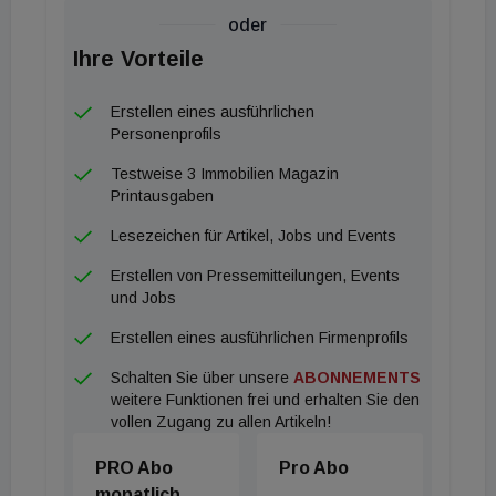
oder
Weil zeitgleich viele Baustarts verschoben wurden
Ihre Vorteile
und das Angebot knapp bleibt, öffnet sich jetzt ein
echtes Zeitfenster für Projektentwickler: Gut
Erstellen eines ausführlichen
positionierter, nachhaltiger Wohnraum hat aktuell
Personenprofils
überdurchschnittliche Marktchancen, denn die
Testweise 3 Immobilien Magazin
Schnäppchenjagd bei unsanierten Objekten ist
Printausgaben
endgültig vorbei.
Lesezeichen für Artikel, Jobs und Events
Erstellen von Pressemitteilungen, Events
Beton-Trend: Böden schrumpfen weiter
und Jobs
Erstellen eines ausführlichen Firmenprofils
Österreichs Böden stehen wieder stärker im Fokus.
Schalten Sie über unsere
ABONNEMENTS
Nach einem jahrelangen steilen Abwärtstrend legt
weitere Funktionen frei und erhalten Sie den
die Neuinanspruchnahme von Flächen aktuell
vollen Zugang zu allen Artikeln!
wieder leicht zu.Im vergangenen Jahr wuchs die neu
PRO Abo
Pro Abo
genutzte Fläche um knapp fünfzehn Prozent auf gut
monatlich