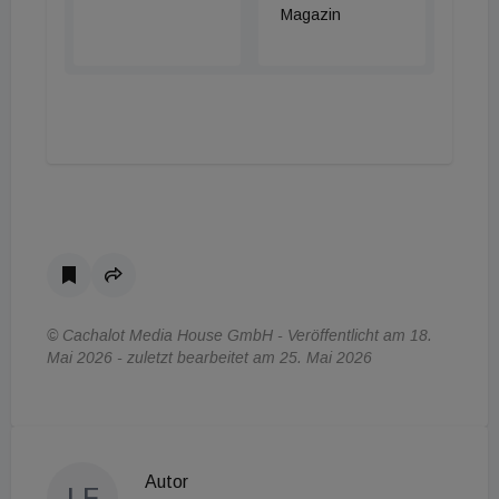
Magazin
Das waren die Meldungen dieses Morgens. Was
weiter im Tag passiert, lesen Sie ab 14 Uhr auf
immomedien.at.
© Cachalot Media House GmbH - Veröffentlicht am 18.
Mai 2026 - zuletzt bearbeitet am 25. Mai 2026
Autor
LF