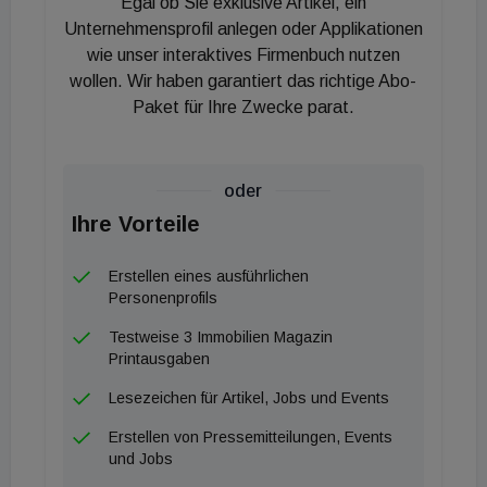
Egal ob Sie exklusive Artikel, ein
entstehen. Ein zusätzlicher Anreiz ist eine
Unternehmensprofil anlegen oder Applikationen
Dachterrasse mit Blick auf den Pöstlingberg.
wie unser interaktives Firmenbuch nutzen
wollen. Wir haben garantiert das richtige Abo-
Paket für Ihre Zwecke parat.
Das Projekt ist Teil einer größeren
Quartiersentwicklung: Unter dem Namen
Sonnenstein Ensemble entwickelt ARE in Linz-
oder
Urfahr ein gemischt genutztes Areal mit Wohnen,
Ihre Vorteile
Büro sowie Gewerbe- und Gastronomieflächen.
Neben den Bestandsgebäuden entstehen vier
Erstellen eines ausführlichen
Neubauten. Dafür werden bereits versiegelte
Personenprofils
Flächen neu genutzt, darunter ein ehemaliges
Testweise 3 Immobilien Magazin
Universitätsgebäude sowie eine bisherige
Printausgaben
Parkplatzfläche. Die Gebäude gruppieren sich
Lesezeichen für Artikel, Jobs und Events
künftig um einen begrünten Innenhof.
Erstellen von Pressemitteilungen, Events
und Jobs