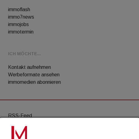
immoflash
immo7news
immojobs
immotermin
ICH MÖCHTE...
Kontakt aufnehmen
Werbeformate ansehen
immomedien abonnieren
RSS-Feed
AGB
Datenschutz