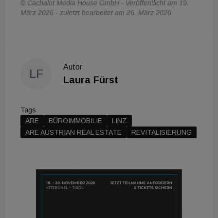
© Cachalot Media House GmbH - Veröffentlicht am 19.
März 2026 - zuletzt bearbeitet am 26. März 2026
Autor
LF
Laura Fürst
Tags
ARE
BÜROIMMOBILIE
LINZ
ARE AUSTRIAN REAL ESTATE
REVITALISIERUNG