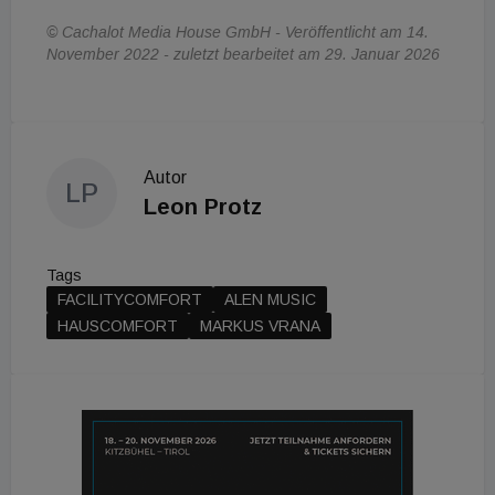
© Cachalot Media House GmbH - Veröffentlicht am 14.
November 2022 - zuletzt bearbeitet am 29. Januar 2026
Autor
LP
Leon Protz
Tags
FACILITYCOMFORT
ALEN MUSIC
HAUSCOMFORT
MARKUS VRANA