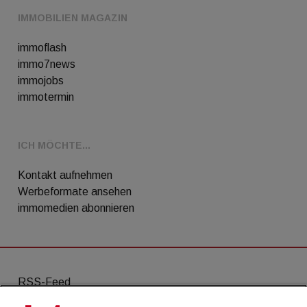
IMMOBILIEN MAGAZIN
immoflash
immo7news
immojobs
immotermin
ICH MÖCHTE...
Kontakt aufnehmen
Werbeformate ansehen
immomedien abonnieren
RSS-Feed
AGB