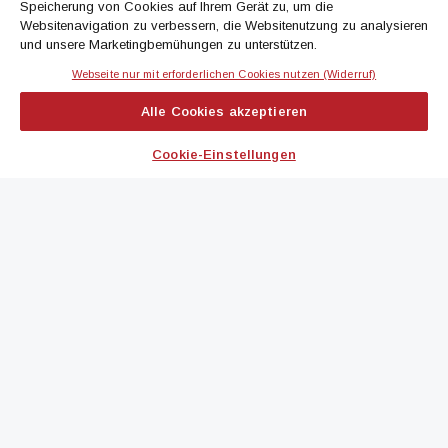
Speicherung von Cookies auf Ihrem Gerät zu, um die
IMMOBILIEN MAGAZIN
Websitenavigation zu verbessern, die Websitenutzung zu analysieren
und unsere Marketingbemühungen zu unterstützen.
immoflash
Webseite nur mit erforderlichen Cookies nutzen (Widerruf)
immo7news
Alle Cookies akzeptieren
immojobs
immotermin
Cookie-Einstellungen
ICH MÖCHTE...
Kontakt aufnehmen
Werbeformate ansehen
immomedien abonnieren
RSS-Feed
AGB