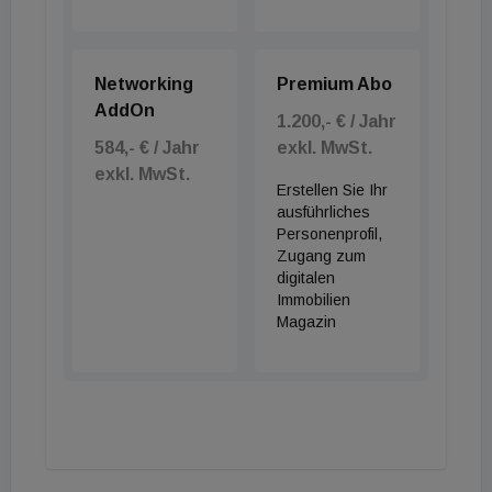
zu beobachten. Zwar nimmt auch hier der
Versandhandel mit Lebensmitteln und Getränken
zu, das Gesamtniveau ist allerdings gering und ein
Networking
Premium Abo
verändertes Kundenverhalten eher auf den urbanen
AddOn
1.200,- € / Jahr
Raum begrenzt.
584,- € / Jahr
exkl. MwSt.
exkl. MwSt.
Erstellen Sie Ihr
ausführliches
Personenprofil,
Zugang zum
digitalen
Immobilien
Magazin