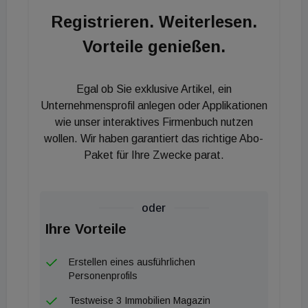
die Renditen für große Shoppingcenter mittelfristig
Registrieren. Weiterlesen.
bestenfalls auf dem aktuellen Niveau verharren, die
Vorteile genießen.
Fachmarktzentren hingegen innerhalb der
kommenden drei Jahre aber eher sinkende
Renditen aufweisen werden. Uwe Krause, Head of
Egal ob Sie exklusive Artikel, ein
Real Estate Fund Management bei MEAG: bringt
Unternehmensprofil anlegen oder Applikationen
es auf den Punkt: „Fachmarktimmobilien haben sich
wie unser interaktives Firmenbuch nutzen
wollen. Wir haben garantiert das richtige Abo-
als institutionelle Assetklasse etabliert und erfreuen
Paket für Ihre Zwecke parat.
sich großer Beliebtheit bei Investoren.
Einzelhandelskonzepte, die der Grundversorgung
dienen, haben sich auch in der Corona-Pandemie
oder
als krisenresistent erwiesen.“ Ihre Öffnung, auch in
Ihre Vorteile
Zeiten von Kontakt- und Ausgangsbeschränkungen,
sichere dem Einzelhandel den Umsatz, den
Erstellen eines ausführlichen
Angestellten das Gehalt, den Zulieferern die
Personenprofils
Abnahme der Ware und dem Vermieter
Testweise 3 Immobilien Magazin