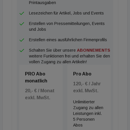
regelmäßige Einnahmen. Der potenzielle Mehrwert
Printausgaben
für die institutionelle Kapitalanlage ergebe sich
Lesezeichen für Artikel, Jobs und Events
insbesondere in Hinblick auf die Mieterstruktur und
Erstellen von Pressemitteilungen, Events
den Standort. Fachmarktzentren generieren stabile
und Jobs
Mieteinnahmen, die mittel- bis langfristig sogar noch
Erstellen eines ausführlichen Firmenprofils
steigen können. Einzelhändler sind bestrebt, sich
Schalten Sie über unsere
ABONNEMENTS
lukrative Standorte und entsprechende
weitere Funktionen frei und erhalten Sie den
Marktanteile auf lange Zeit zu sichern. Besonders
vollen Zugang zu allen Artikeln!
der Lebensmitteleinzelhandel investiert signifikant in
PRO Abo
Pro Abo
den Ausbau seiner Verkaufsflächen. Darüber hinaus
monatlich
stellt der zunehmende Onlinehandel für die
120,- € / Jahr
20,- € / Monat
exkl. MwSt.
Ertragssituation von Fachmarktimmobilien nur ein
exkl. MwSt.
geringfügiges Risiko dar. Die strukturellen
Unlimitierter
Veränderungen, die der Onlinehandel beispielsweise
Zugang zu allen
Leistungen inkl.
bei Textilien oder im Buchhandel ausgelöst hat, sind
5 Personen
beim grundbedarfsorientierten Einzelhandel weniger
Abos