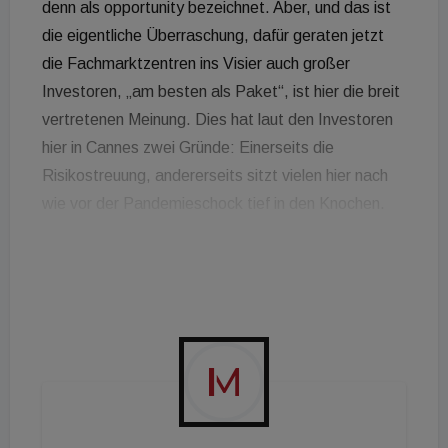
denn als opportunity bezeichnet. Aber, und das ist
die eigentliche Überraschung, dafür geraten jetzt
die Fachmarktzentren ins Visier auch großer
Investoren, „am besten als Paket“, ist hier die breit
vertretenen Meinung. Dies hat laut den Investoren
hier in Cannes zwei Gründe: Einerseits die
Risikostreuung, andererseits sitzt vielen hier nach
wie vor der Pandemieschock tief in den Knochen.
Und Fachmarktzentren mit ihrer ausgesprochenen
Nahversorgerfunktion einerseits und der meist
frischen Luft zwischen den einzelnen Retailflächen
andererseits werden hier derzeit eben die besten
Chancen gegeben, dass sie eher offen gehalten
werden dürfen und vor allem auch, dass sich hier die
Kunden sicherer fühlen. Folgerichtig geht das
internationale Kapital tendenziell davon aus, dass