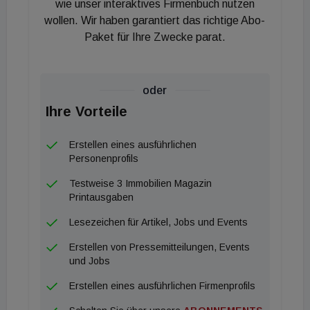
außerdem Wolfgang und Peter, die mir stets das
wie unser interaktives Firmenbuch nutzen
wollen. Wir haben garantiert das richtige Abo-
Vertrauen und den Raum gegeben haben, mich
Paket für Ihre Zwecke parat.
einzubringen, Herausforderungen anzunehmen und
dabei zu wachsen", sagt Vejnik.
oder
Ihre Vorteile
Erstellen eines ausführlichen
Personenprofils
Testweise 3 Immobilien Magazin
Printausgaben
Lesezeichen für Artikel, Jobs und Events
Erstellen von Pressemitteilungen, Events
und Jobs
Erstellen eines ausführlichen Firmenprofils