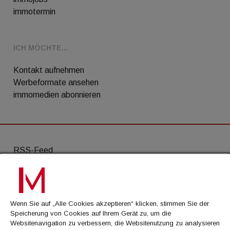
immotermin
ICH MÖCHTE...
Kontakt aufnehmen
Werbeformate ansehen
immomedien abonnieren
RSS-Feed
AGB
Datenschutz
Wenn Sie auf „Alle Cookies akzeptieren“ klicken, stimmen Sie der
Kontakt
Speicherung von Cookies auf Ihrem Gerät zu, um die
Websitenavigation zu verbessern, die Websitenutzung zu analysieren
Impressum