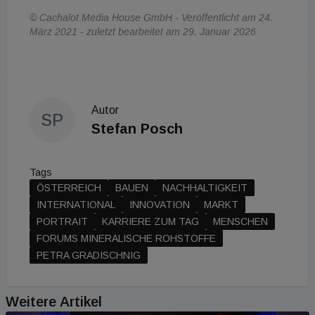
© Cachalot Media House GmbH - Veröffentlicht am 24.
März 2021 - zuletzt bearbeitet am 29. Januar 2026
Autor
SP
Stefan Posch
Tags
ÖSTERREICH
BAUEN
NACHHALTIGKEIT
INTERNATIONAL
INNOVATION
MARKT
PORTRAIT
KARRIERE ZUM TAG
MENSCHEN
FORUMS MINERALISCHE ROHSTOFFE
PETRA GRADISCHNIG
Weitere Artikel