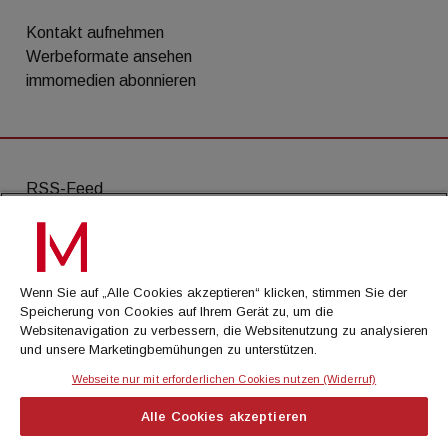
Kontakt aufnehmen
Werbeformate ansehen
immomedien abonnieren
RSS-Feed
AGB
Datenschutz
Wenn Sie auf „Alle Cookies akzeptieren“ klicken, stimmen Sie der
Kontakt
Speicherung von Cookies auf Ihrem Gerät zu, um die
Websitenavigation zu verbessern, die Websitenutzung zu analysieren
Impressum
und unsere Marketingbemühungen zu unterstützen.
Mediadaten
Webseite nur mit erforderlichen Cookies nutzen (Widerruf)
Alle Cookies akzeptieren
© Cachalot Media House GmbH - Alle Rechte
vorbehalten