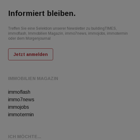
Informiert bleiben.
Treffen Sie eine Selektion unserer Newsletter zu buildingTIMES,
immoflash, Immobilien Magazin, immo7news, immojobs, immotermin
oder dem Morgenjournal
Jetzt anmelden
IMMOBILIEN MAGAZIN
immoflash
immo7news
immojobs
immotermin
ICH MÖCHTE...