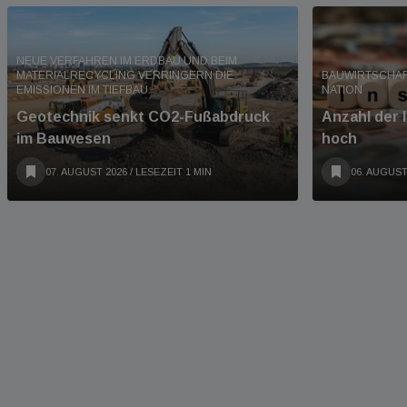
NEUE VERFAHREN IM ERDBAU UND BEIM
MATERIALRECYCLING VERRINGERN DIE
BAUWIRTSCHAF
EMISSIONEN IM TIEFBAU.
NATION
Geotechnik senkt CO2-Fußabdruck
Anzahl der 
im Bauwesen
hoch
07. AUGUST 2026
/ LESEZEIT 1 MIN
06. AUGUST