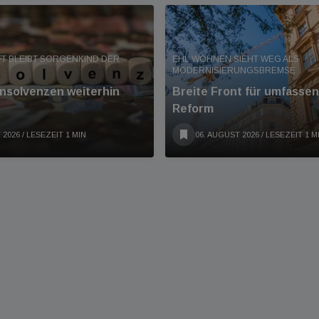
T BLEIBT SORGENKIND DER
EHL WOHNEN SIEHT WEG ALS
MODERNISIERUNGSBREMSE
Insolvenzen weiterhin
Breite Front für umfass
Reform
 2026
/ LESEZEIT 1 MIN
06. AUGUST 2026
/ LESEZEIT 1 M