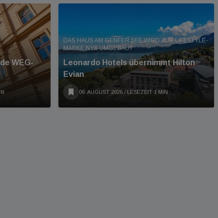
DAS HAUS AM GENFER SEE WIRD ZUR LIFESTYLE-
MARKE NYX UMGEBAUT
ende WEG-
Leonardo Hotels übernimmt Hilton
Evian
IN
06. AUGUST 2026
/ LESEZEIT 1 MIN