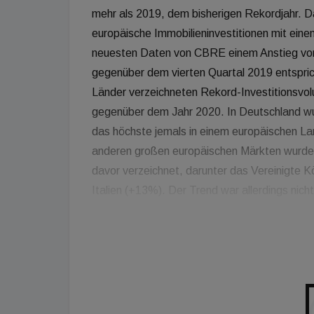
mehr als 2019, dem bisherigen Rekordjahr. Da
europäische Immobilieninvestitionen mit ei
neuesten Daten von CBRE einem Anstieg vo
gegenüber dem vierten Quartal 2019 entspric
Länder verzeichneten Rekord-Investitionsvo
gegenüber dem Jahr 2020. In Deutschland wur
das höchste jemals in einem europäischen L
anderen großen europäischen Märkten wurde
davor verzeichnet, darunter das Vereinigte 
Italien (+13%). Der Trend war allerdings nicht
mehreren Märkten wie Frankreich (-9%), Port
Volumen 2021 unter dem von 2020. Der Büroma
Investitionsvolumen von EUR 111 Mrd. im J
entspricht und eine Rückkehr des Vertrauens 
Büromarkt in den nordischen Ländern (+117%
Spanien (+27%) und Deutschland (+10%). Für