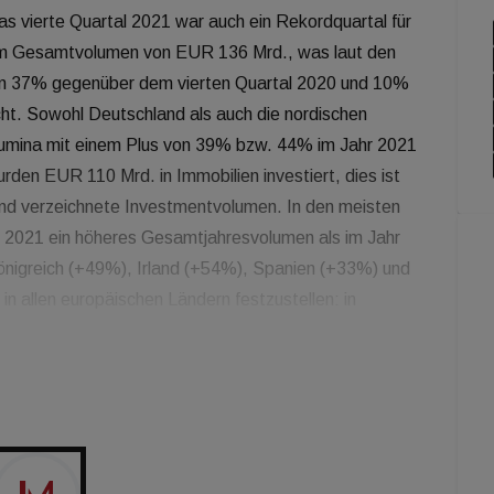
s vierte Quartal 2021 war auch ein Rekordquartal für
nem Gesamtvolumen von EUR 136 Mrd., was laut den
n 37% gegenüber dem vierten Quartal 2020 und 10%
ht. Sowohl Deutschland als auch die nordischen
lumina mit einem Plus von 39% bzw. 44% im Jahr 2021
den EUR 110 Mrd. in Immobilien investiert, dies ist
and verzeichnete Investmentvolumen. In den meisten
 2021 ein höheres Gesamtjahresvolumen als im Jahr
Königreich (+49%), Irland (+54%), Spanien (+33%) und
 in allen europäischen Ländern festzustellen: in
ugal (-21%) und den Niederlanden (-10%) lag das
rkt blieibt der größte Sektor in Europa, mit einem
ahr 2021, was einem Anstieg von 16% gegenüber 2020
der Investoren signalisiert. Besonders stark war der
), Großbritannien (+48%), den Niederlanden (+30%),
 das Jahr 2022 erwartet CBRE eine breitere Erholung