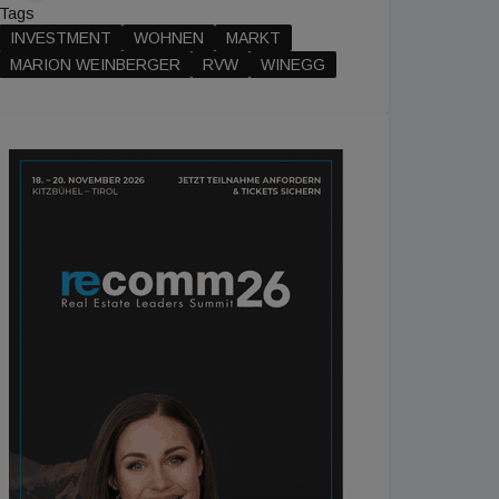
Tags
INVESTMENT
WOHNEN
MARKT
MARION WEINBERGER
RVW
WINEGG