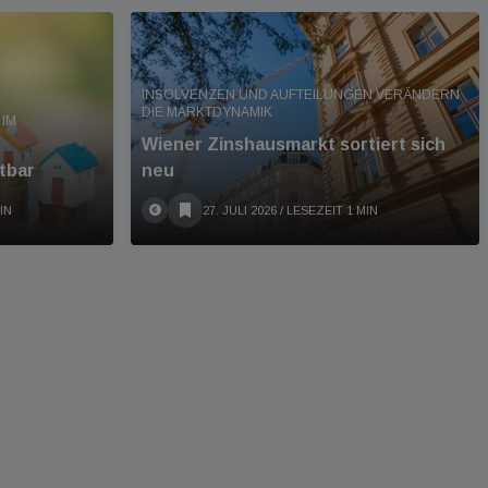
INSOLVENZEN UND AUFTEILUNGEN VERÄNDERN
DIE MARKTDYNAMIK
IM
Wiener Zinshausmarkt sortiert sich
tbar
neu
IN
27. JULI 2026
/ LESEZEIT 1 MIN