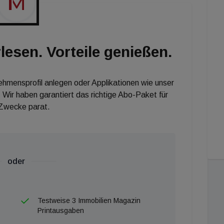
rage sollte man sich schon jetzt informieren und bei
st allen Vorsorgeprojekten ein Ausverkauf vor
chnen sich die Projekte der RVW dadurch aus, dass sie
lesen. Vorteile genießen.
stellungstermin bezogen werden können.
nehmensprofil anlegen oder Applikationen wie unser
 Wir haben garantiert das richtige Abo-Paket für
 Zwecke parat.
oder
Testweise 3 Immobilien Magazin
Printausgaben