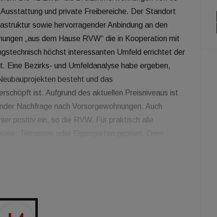
 Ausstattung und private Freibereiche. Der Standort
frastruktur sowie hervorragender Anbindung an den
ohnungen „aus dem Hause RVW“ die in Kooperation mit
gstechnisch höchst interessanten Umfeld errichtet der
 Eine Bezirks- und Umfeldanalyse habe ergeben,
Neubauprojekten besteht und das
rschöpft ist. Aufgrund des aktuellen Preisniveaus ist
igender Nachfrage nach Vorsorgewohnungen. Auch
er positiv ein, so die RVW. Für praktisch alle
lkone, Terrassen oder Eigengärten geplant. Dem
 Einheiten mit 35 bis 52 m 2 angeboten (maximale
cherung der Investoren erfolgt entsprechend dem
ie RVW hat mit diesem Objekt den Grundsätzen
male Infrastruktur“ als wesentliche Voraussetzungen
 getragen. „Man kauft eine Wohnung, vermietet sie
sichertes Zusatzeinkommen“, so RVW-GF Marion