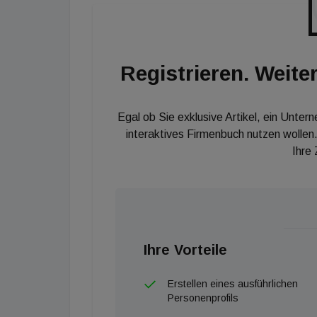
Weinberger-Fritz. „Aufgrund der großen Nachf
Interesse vormerken lassen. Bisher ist bei fa
Fertigstellung gelungen.“ Darüber hinaus zei
Registrieren. Weiter
teilweise deutlich vor dem geplanten Fertig
Egal ob Sie exklusive Artikel, ein Unter
interaktives Firmenbuch nutzen wollen.
Ihre
Ihre Vorteile
Erstellen eines ausführlichen
Personenprofils