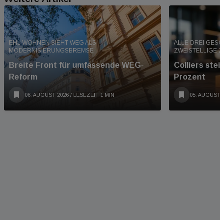
EHL WOHNEN SIEHT WEG ALS
ALLE DREI GE
MODERNISIERUNGSBREMSE
ZWEISTELLIGE
Breite Front für umfassende WEG-
Colliers st
Reform
Prozent
06. AUGUST 2026
/ LESEZEIT 1 MIN
05. AUGUST