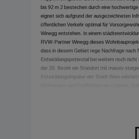
bis 92 m 2 bestechen durch eine hochwertige
eignet sich aufgrund der ausgezeichneten In
öffentlichen Verkehr optimal für Vorsorgew
Winegg entstehen. In einem städteentwicklun
RVW-Partner Winegg dieses Wohnbauprojekt.
dass in diesem Gebiet rege Nachfrage nach 
Entwicklungspotenzial bei weitem noch nicht e
der 20. Bezirk ein Standort mit massiv ste
Entwicklungsimpulse der Stadt Wien wirkten hi
Wohnungen sind Freiflächen wie Loggien, Ba
Markttrend entsprechend werden auch kleine
Wohnungsgröße: 92 m²). Die finanzielle Absi
BTVG. Es wird ein Mietenpool angeboten. D
„ausgezeichnete örtliche Anbindung plus opti
für vorbildliche Vorsorgewohnungen Rechnung
und legt dadurch den Grundstein für ein ge