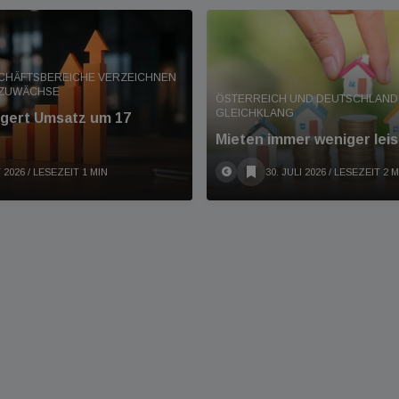
SCHÄFTSBEREICHE VERZEICHNEN
 ZUWÄCHSE
ÖSTERREICH UND DEUTSCHLAND 
GLEICHKLANG
eigert Umsatz um 17
Mieten immer weniger leis
 2026
/ LESEZEIT 1 MIN
30. JULI 2026
/ LESEZEIT 2 M