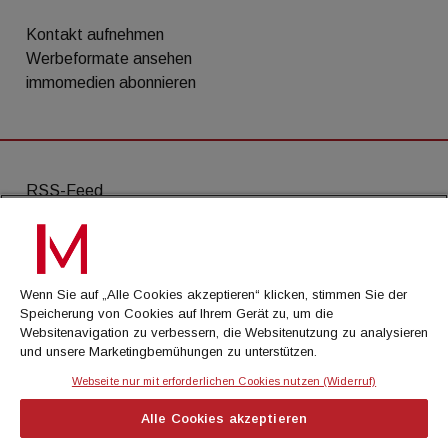
Kontakt aufnehmen
Werbeformate ansehen
immomedien abonnieren
RSS-Feed
AGB
Datenschutz
Wenn Sie auf „Alle Cookies akzeptieren“ klicken, stimmen Sie der
Kontakt
Speicherung von Cookies auf Ihrem Gerät zu, um die
Websitenavigation zu verbessern, die Websitenutzung zu analysieren
Impressum
und unsere Marketingbemühungen zu unterstützen.
Mediadaten
Webseite nur mit erforderlichen Cookies nutzen (Widerruf)
Alle Cookies akzeptieren
© Cachalot Media House GmbH - Alle Rechte