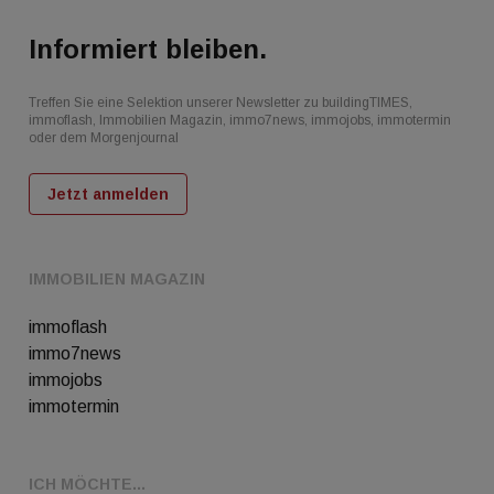
Informiert bleiben.
Treffen Sie eine Selektion unserer Newsletter zu buildingTIMES,
immoflash, Immobilien Magazin, immo7news, immojobs, immotermin
oder dem Morgenjournal
Jetzt anmelden
IMMOBILIEN MAGAZIN
immoflash
immo7news
immojobs
immotermin
ICH MÖCHTE...