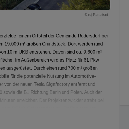
© (c) Panattoni
erzfelde, einem Ortsteil der Gemeinde Rüdersdorf bei
inem 19.000 m² großen Grundstück. Dort werden rund
von 10 m UKB entstehen. Davon sind ca. 9.600 m²
fläche. Im Außenbereich wird es Platz für 61 Pkw
en ausgerüstet. Durch einen rund 700 m² großen
bilie für die potenzielle Nutzung im Automotive-
er von der neuen Tesla Gigafactory entfernt und
10 sowie die B1 Richtung Berlin und Polen. Auch der
Minuten erreichbar. Der Projektentwickler strebt bei
ach dem DGNB-Goldstandard an. Dafür rüstet der
, stattet die Mezzaninfläche so aus, dass sie
n kann und baut 18 E-Ladesäulen für den zukünftigen