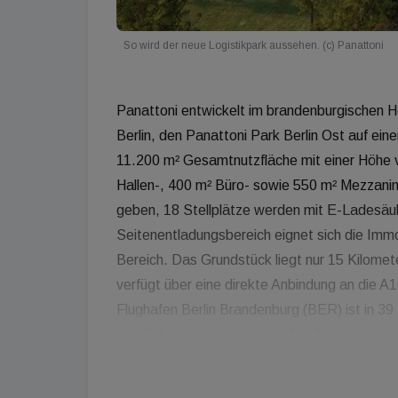
So wird der neue Logistikpark aussehen. (c) Panattoni
Panattoni entwickelt im brandenburgischen H
Berlin, den Panattoni Park Berlin Ost auf e
11.200 m² Gesamtnutzfläche mit einer Höhe 
Hallen-, 400 m² Büro- sowie 550 m² Mezzanin
geben, 18 Stellplätze werden mit E-Ladesäul
Seitenentladungsbereich eignet sich die Immo
Bereich. Das Grundstück liegt nur 15 Kilomet
verfügt über eine direkte Anbindung an die A
Flughafen Berlin Brandenburg (BER) ist in 39 
der Gebäudeerrichtung die Zertifizierung n
Projektentwickler eine Photovoltaikanlage vor
komplett mit Tageslicht ausgeleuchtet werde