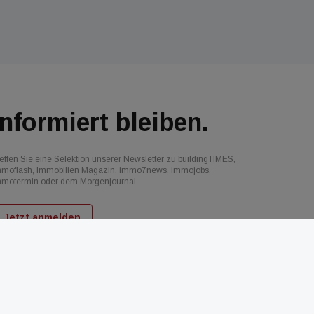
Informiert bleiben.
effen Sie eine Selektion unserer Newsletter zu buildingTIMES,
mmoflash, Immobilien Magazin, immo7news, immojobs,
mmotermin oder dem Morgenjournal
Jetzt anmelden
d
AGB
Datenschutz
Kontakt
Impressum
Mediadaten