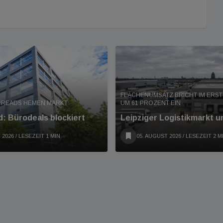
FLÄCHENUMSATZ BRICHT IM ERS
PREADS HEMEN MARKT
UM 61 PROZENT EIN
: Bürodeals blockiert
Leipziger Logistikmarkt u
 2026
/ LESEZEIT 1 MIN
05. AUGUST 2026
/ LESEZEIT 2 M