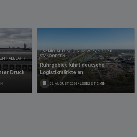
1,52 MIO. M² FLÄCHENUMSATZ AN TOP-8-
STANDORTEN
TEN HALBJAHR
Ruhrgebiet führt deutsche
nter Druck
Logistikmärkte an
IN
05. AUGUST 2026
/ LESEZEIT 2 MIN