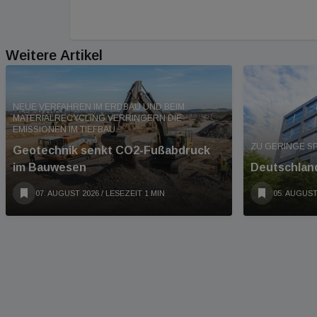
Weitere Artikel
NEUE VERFAHREN IM ERDBAU UND BEIM
MATERIALRECYCLING VERRINGERN DIE
EMISSIONEN IM TIEFBAU.
ZU GERINGE S
Geotechnik senkt CO2-Fußabdruck
im Bauwesen
Deutschland
07. AUGUST 2026
/ LESEZEIT 1 MIN
05. AUGUST