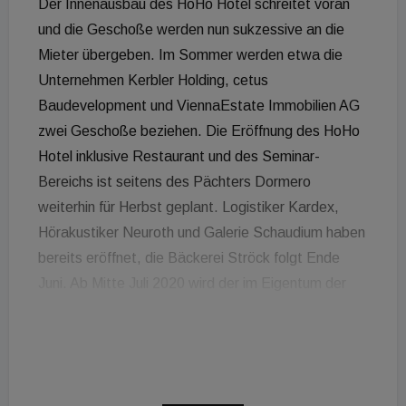
Der Innenausbau des HoHo Hotel schreitet voran
und die Geschoße werden nun sukzessive an die
Mieter übergeben. Im Sommer werden etwa die
Unternehmen Kerbler Holding, cetus
Baudevelopment und ViennaEstate Immobilien AG
zwei Geschoße beziehen. Die Eröffnung des HoHo
Hotel inklusive Restaurant und des Seminar-
Bereichs ist seitens des Pächters Dormero
weiterhin für Herbst geplant. Logistiker Kardex,
Hörakustiker Neuroth und Galerie Schaudium haben
bereits eröffnet, die Bäckerei Ströck folgt Ende
Juni. Ab Mitte Juli 2020 wird der im Eigentum der
Stadt Wien befindliche Vorplatz des HoHo Wien,
der Wangari-Maathai-Platz, als Eingang zum
Seeparkquartier geöffnet und durch ein
architektonisches Kunstwerk bespielt. Der Zugang