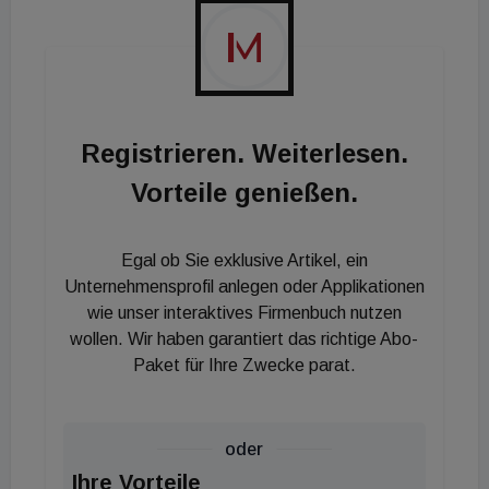
zu den HoHo Wien-Geschäften sowie Mietern soll
so vereinfacht werden. Während im HoHo Tower
laut der Kerbler Holding kaum mehr freie
Büroflächen zur Verfügung stehen, gibt es im HoHo
Next noch eine rund 3.400 m² große bezugsfertige
Registrieren. Weiterlesen.
Fläche.
Vorteile genießen.
Egal ob Sie exklusive Artikel, ein
Unternehmensprofil anlegen oder Applikationen
wie unser interaktives Firmenbuch nutzen
wollen. Wir haben garantiert das richtige Abo-
Paket für Ihre Zwecke parat.
oder
Ihre Vorteile