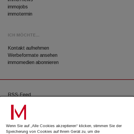
immojobs
immotermin
ICH MÖCHTE...
Kontakt aufnehmen
Werbeformate ansehen
immomedien abonnieren
RSS-Feed
AGB
Datenschutz
Wenn Sie auf „Alle Cookies akzeptieren“ klicken, stimmen Sie der
Kontakt
Speicherung von Cookies auf Ihrem Gerät zu, um die