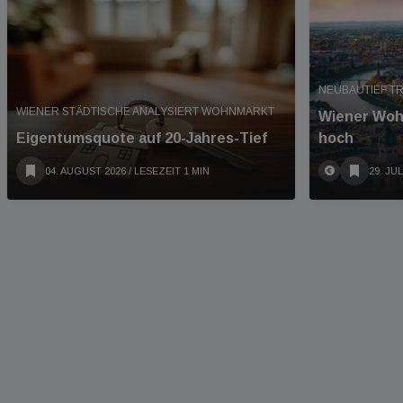
NEUBAUTIEF T
WIENER STÄDTISCHE ANALYSIERT WOHNMARKT
Wiener Woh
Eigentumsquote auf 20-Jahres-Tief
hoch
04. AUGUST 2026
/ LESEZEIT 1 MIN
29. JUL