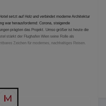
otel setzt auf Holz und verbindet moderne Architektur
ng war herausfordernd: Corona, steigende
ngen prägten das Projekt. Umso größer ist heute die
tel stärkt der Flughafen Wien seine Rolle als
ichtbares Zeichen für modernes, nachhaltiges Reisen.
iter Immobilien- und Standortmanagement, Flughafen
s
ederösterreich
Wien
A Group