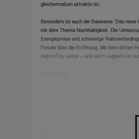
gleichermaßen attraktiv ist.
Besonders ist auch die Bauweise: Das neue H
mit dem Thema Nachhaltigkeit. Die Umsetzu
Energiepreise und schwierige Rahmenbedingu
Freude über die Eröffnung. Mit dem dritten Ho
AirportCity weiter – und setzt zugleich ein s
Im Interview:
Wolfgang Scheibenpflug Geschäftsbereichsle
Wien
Stephan Löwel COO DACH, Leonardo Hotel
Johanna Mikl-Leitner Landeshauptfrau von Ni
Günther Ofner Vorstandsdirektor, Flughafen 
Herbert Pinzolits Eigentümer & CEO, MAMM